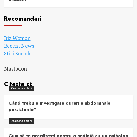
Recomandari
Biz Woman
Recent News
Stiri Sociale
Mastodon
Citeste si:
Recomandari
Când trebuie investigate durerile abdominale
persistente?
Recomandari
Cum să te pregătești pentru o ședință cu un psiholog