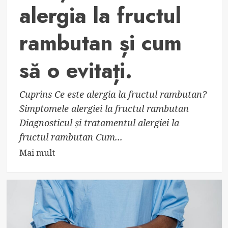
alergia la fructul
rambutan și cum
să o evitați.
Cuprins Ce este alergia la fructul rambutan?
Simptomele alergiei la fructul rambutan
Diagnosticul și tratamentul alergiei la
fructul rambutan Cum...
Read
Mai mult
more
about
Aflați
totul
despre