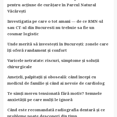
pentru acțiune de curățare în Parcul Natural
Văcărești
Investigatia pe care o tot amani — de ce RMN-ul
sau CT-ul din Bucuresti nu trebuie sa fie un
cosmar logistic
Unde merită să investești în București: zonele care
îți oferă randament și confort
Varicele netratate: riscuri, simptome și soluții
chirurgicale
Amețeli, palpitații și oboseală: când începi cu
medicul de familie și când ai nevoie de cardiolog
Te simți mereu tensionată fără motiv? Semnele
anxietății pe care mulți le ignoră
Când este recomandată radiografia dentară și ce
probleme poate descoperi din timp