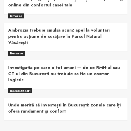
online din confortul casei tale
Diverse
Ambrozia trebuie smulsă acum: apel la voluntari
pentru acțiune de curățare în Parcul Natural
Văcărești
Resurse
Investigatia pe care o tot amani — de ce RMN-ul sau
CT-ul din Bucuresti nu trebuie sa fie un cosmar
logistic
Recomandari
Unde merită să investești în București: zonele care îți
oferă randament și confort