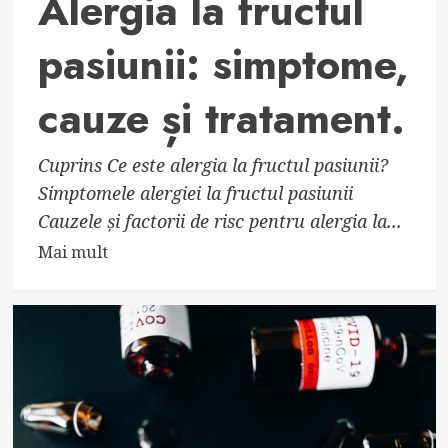
Alergia la fructul
pasiunii: simptome,
cauze și tratament.
Cuprins Ce este alergia la fructul pasiunii?
Simptomele alergiei la fructul pasiunii
Cauzele și factorii de risc pentru alergia la...
Read
Mai mult
more
about
Alergia
la
fructul
pasiunii:
simptome,