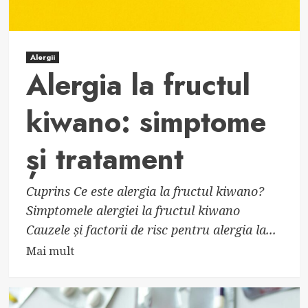
Alergii
Alergia la fructul
kiwano: simptome
și tratament
Cuprins Ce este alergia la fructul kiwano?
Simptomele alergiei la fructul kiwano
Cauzele și factorii de risc pentru alergia la...
Read
Mai mult
more
about
Alergia