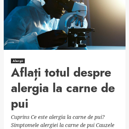
fructe:
cauze,
simptome
și
tratament
Alergii
Aflați totul despre
alergia la carne de
pui
Cuprins Ce este alergia la carne de pui?
Simptomele alergiei la carne de pui Cauzele