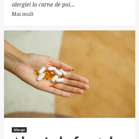
alergiei la carne de pui...
Read
Mai mult
more
about
Aflați
totul
despre
alergia
la
carne
de
pui
Alergii