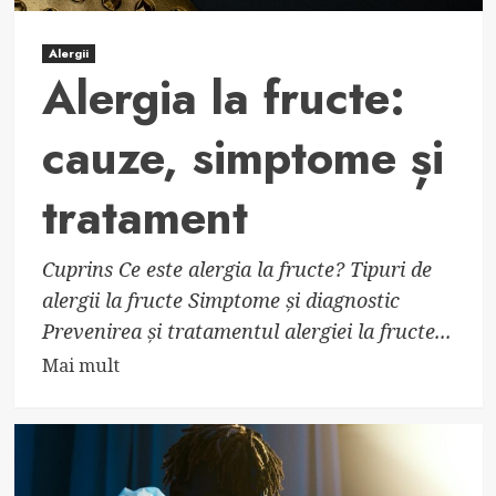
Alergii
Alergia la fructe:
cauze, simptome și
tratament
Cuprins Ce este alergia la fructe? Tipuri de
alergii la fructe Simptome și diagnostic
Prevenirea și tratamentul alergiei la fructe...
Read
Mai mult
more
about
Alergia
la