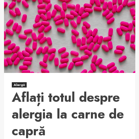
arsenic:
cauze,
simptome
și
tratament.
Alergii
Aflați totul despre
alergia la carne de
capră