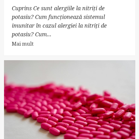
Cuprins Ce sunt alergiile la nitriți de
potasiu? Cum funcționează sistemul
imunitar în cazul alergiei la nitriți de
potasiu? Cum...
Read
Mai mult
more
about
Alergia
la
nitriți
de
potasiu:
cauze,
simptome
și
tratament