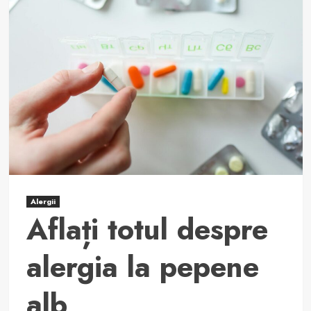
la
fructul
kiwano:
simptome
și
tratament
Alergii
Aflați totul despre
alergia la pepene
alb