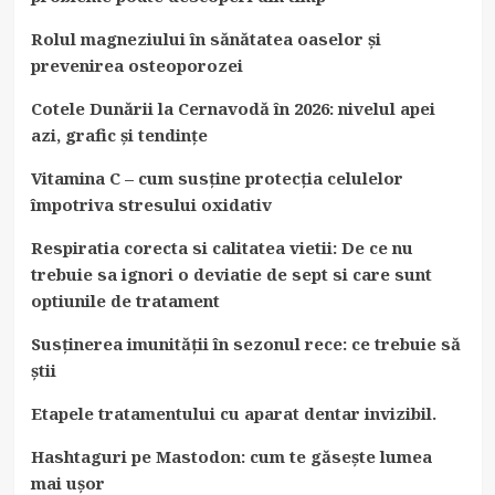
Rolul magneziului în sănătatea oaselor și
prevenirea osteoporozei
Cotele Dunării la Cernavodă în 2026: nivelul apei
azi, grafic și tendințe
Vitamina C – cum susține protecția celulelor
împotriva stresului oxidativ
Respiratia corecta si calitatea vietii: De ce nu
trebuie sa ignori o deviatie de sept si care sunt
optiunile de tratament
Susținerea imunității în sezonul rece: ce trebuie să
știi
Etapele tratamentului cu aparat dentar invizibil.
Hashtaguri pe Mastodon: cum te găsește lumea
mai ușor