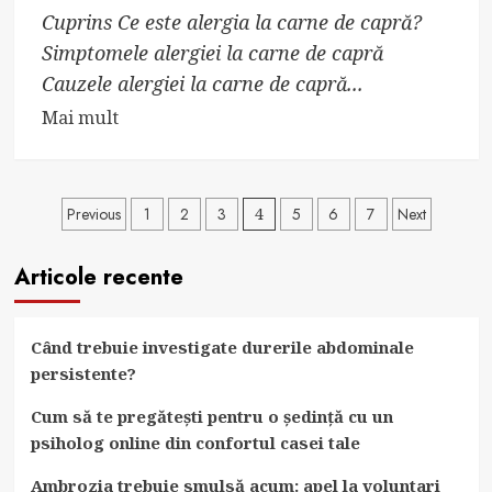
Cuprins Ce este alergia la carne de capră?
Simptomele alergiei la carne de capră
Cauzele alergiei la carne de capră...
Read
Mai mult
more
about
Aflați
Paginație
Previous
1
2
3
4
5
6
7
Next
totul
articole
despre
Articole recente
alergia
la
carne
Când trebuie investigate durerile abdominale
de
persistente?
capră
Cum să te pregătești pentru o ședință cu un
psiholog online din confortul casei tale
Ambrozia trebuie smulsă acum: apel la voluntari