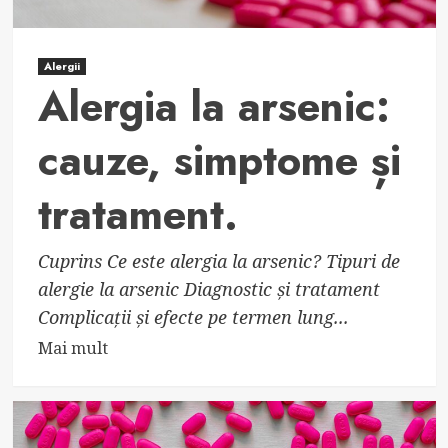
Alergii
Alergia la arsenic:
cauze, simptome și
tratament.
Cuprins Ce este alergia la arsenic? Tipuri de
alergie la arsenic Diagnostic și tratament
Complicații și efecte pe termen lung...
Read
Mai mult
more
about
Alergia
la