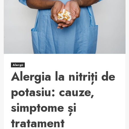
alergia
la
fructul
rambutan
și
cum
să
o
evitați.
Alergii
Alergia la nitriți de
potasiu: cauze,
simptome și
tratament