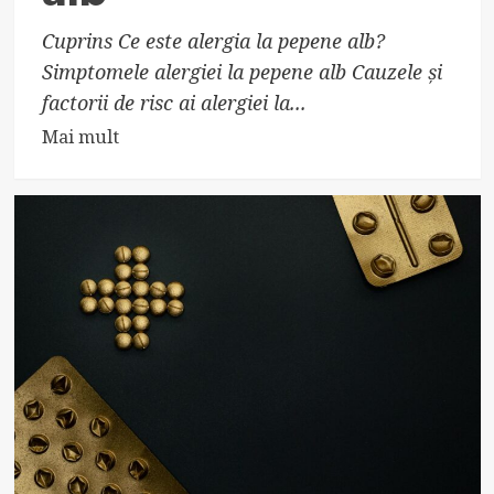
Cuprins Ce este alergia la pepene alb?
Simptomele alergiei la pepene alb Cauzele și
factorii de risc ai alergiei la...
Read
Mai mult
more
about
Aflați
totul
despre
alergia
la
pepene
alb