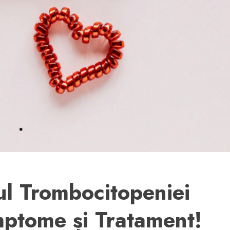
l Trombocitopeniei
mptome și Tratament!