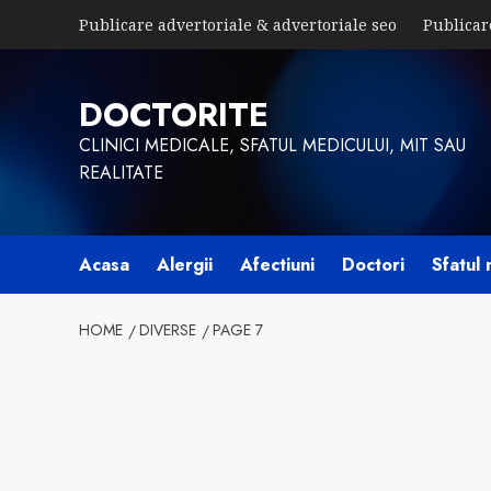
Skip
Publicare advertoriale & advertoriale seo
Publicar
to
content
DOCTORITE
CLINICI MEDICALE, SFATUL MEDICULUI, MIT SAU
REALITATE
Acasa
Alergii
Afectiuni
Doctori
Sfatul 
HOME
DIVERSE
PAGE 7