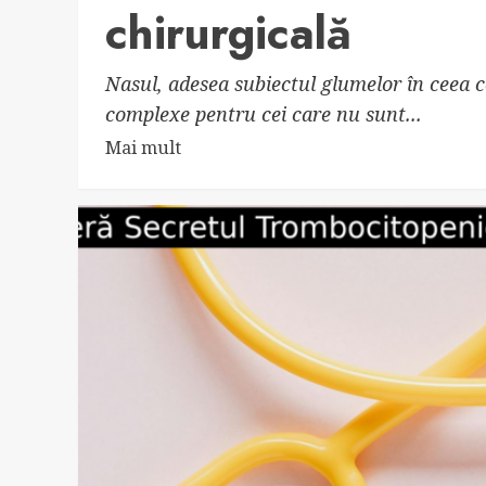
chirurgicală
Nasul, adesea subiectul glumelor în ceea c
complexe pentru cei care nu sunt...
Read
Mai mult
more
about
Descoperă
diferențele:
rinocorecție
cu
acid
hialuronic
vs.
rinoplastie
chirurgicală