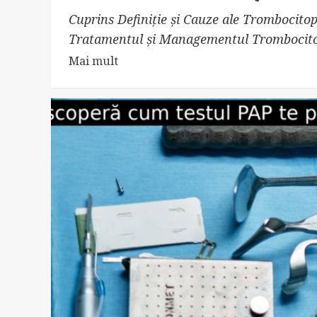
Cuprins Definiție și Cauze ale Trombocito
Tratamentul și Managementul Trombocitopen
Read
Mai mult
more
about
Descoperă
Secretul
Trombocitopeniei
Imune:
Cauze,
Simptome
și
Tratament!