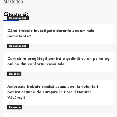
Mastodon
Citeste si:
Recomandari
Când trebuie investigate durerile abdominale
persistente?
Recomandari
Cum să te pregătești pentru o ședință cu un psiholog
online din confortul casei tale
Diverse
Ambrozia trebuie smulsă acum: apel la voluntari
pentru acțiune de curățare în Parcul Natural
Văcărești
Resurse