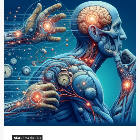
Pietre
la
rinichi
(calculii
renali):
cauze,
simptome,
tratament
Sfatul medicului