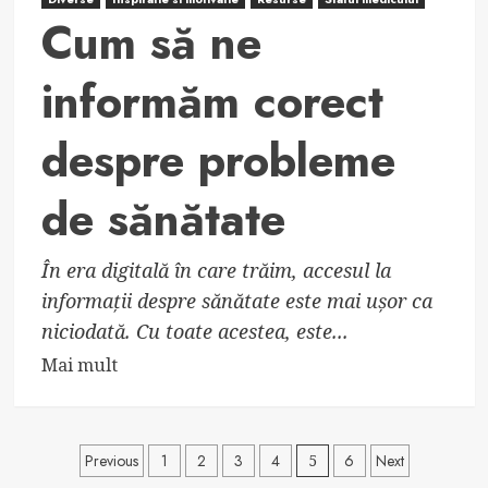
Cum să ne
informăm corect
despre probleme
de sănătate
În era digitală în care trăim, accesul la
informații despre sănătate este mai ușor ca
niciodată. Cu toate acestea, este...
Read
Mai mult
more
about
Cum
Paginație
Previous
1
2
3
4
5
6
Next
să