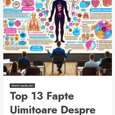
și
cum
se
tratează!
Sfatul medicului
Top 13 Fapte
Uimitoare Despre