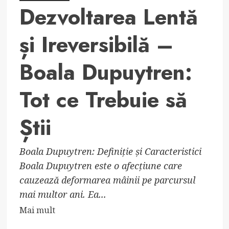
Dezvoltarea Lentă
și Ireversibilă –
Boala Dupuytren:
Tot ce Trebuie să
Știi
Boala Dupuytren: Definiție și Caracteristici
Boala Dupuytren este o afecțiune care
cauzează deformarea mâinii pe parcursul
mai multor ani. Ea...
Read
Mai mult
more