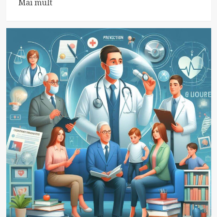
Read
Mai mult
more
about
Mituri
Medicale
Frecvente:
De
Ce
Trebuie
Să
Le
Evităm