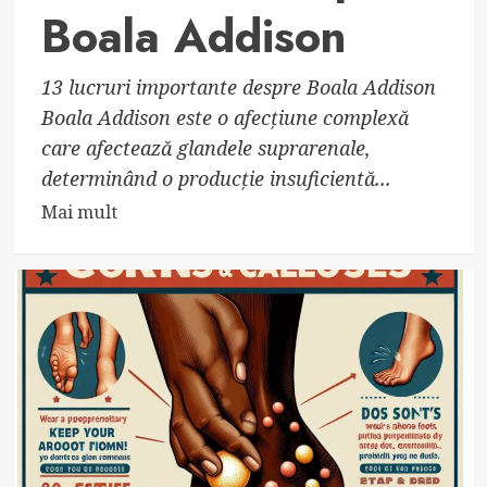
Boala Addison
13 lucruri importante despre Boala Addison
Boala Addison este o afecțiune complexă
care afectează glandele suprarenale,
determinând o producție insuficientă...
Read
Mai mult
more
about
Top
13
Fapte
Uimitoare
Despre
Boala
Addison