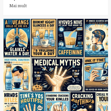
Read
Mai mult
more
about
Balonarea:
Cauze,
Simptome
și
Tratamente