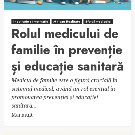
Inspiratie si motivatie
Mit sau Realitate
Sfatul medicului
Rolul medicului de
familie în prevenție
și educație sanitară
Medicul de familie este o figură crucială în
sistemul medical, având un rol esențial în
promovarea prevenției și educației
sanitară...
Read
Mai mult
more
about