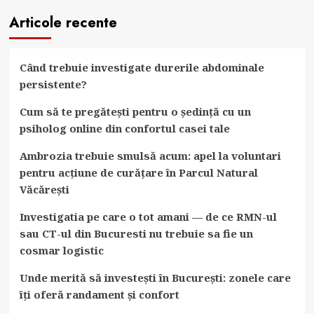
articole
ne
Articole recente
informăm
corect
despre
Când trebuie investigate durerile abdominale
probleme
persistente?
de
Cum să te pregătești pentru o ședință cu un
sănătate
psiholog online din confortul casei tale
Ambrozia trebuie smulsă acum: apel la voluntari
pentru acțiune de curățare în Parcul Natural
Văcărești
Investigatia pe care o tot amani — de ce RMN-ul
sau CT-ul din Bucuresti nu trebuie sa fie un
cosmar logistic
Unde merită să investești în București: zonele care
îți oferă randament și confort