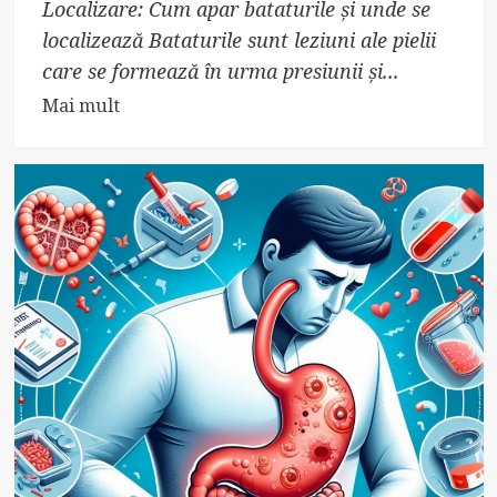
Localizare: Cum apar bataturile și unde se
localizează Bataturile sunt leziuni ale pielii
care se formează în urma presiunii și...
Read
Mai mult
more
about
Cum
să
previi
și
tratezi
bataturile
la
picioare