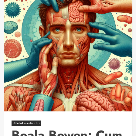
Fapte
Cruciale
Despre
Boala
Crohn!
Sfatul medicului
Boala Bowen: Cum