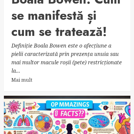
se manifestă și
cum se tratează!
Definiție Boala Bowen este o afecțiune a
pielii caracterizată prin prezența unuia sau
mai multor macule roșii (pete) restricționate
la...
Read
Mai mult
more
about
Boala
Bowen:
Cum
se
manifestă