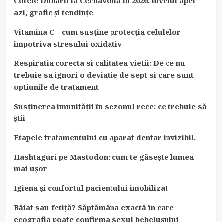
Cotele Dunării la Cernavodă în 2026: nivelul apei
azi, grafic și tendințe
Vitamina C – cum susține protecția celulelor
împotriva stresului oxidativ
Respiratia corecta si calitatea vietii: De ce nu
trebuie sa ignori o deviatie de sept si care sunt
optiunile de tratament
Susținerea imunității în sezonul rece: ce trebuie să
știi
Etapele tratamentului cu aparat dentar invizibil.
Hashtaguri pe Mastodon: cum te găsește lumea
mai ușor
Igiena și confortul pacientului imobilizat
Băiat sau fetiță? Săptămâna exactă în care
ecografia poate confirma sexul bebelușului