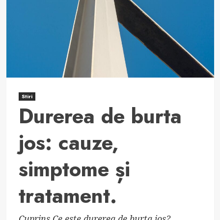
Simptome
și
Tratament.
Stiri
Durerea de burta
jos: cauze,
simptome și
tratament.
Cuprins Ce este durerea de burta jos?