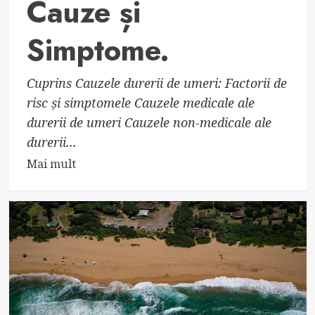
Cauze și
Simptome.
Cuprins Cauzele durerii de umeri: Factorii de
risc și simptomele Cauzele medicale ale
durerii de umeri Cauzele non-medicale ale
durerii...
Read
Mai mult
more
about
Durerea
de
umeri:
Cauze
și
Simptome.