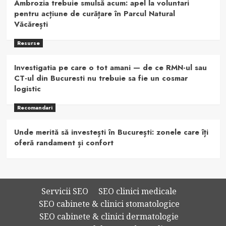
Ambrozia trebuie smulsă acum: apel la voluntari
pentru acțiune de curățare în Parcul Natural
Văcărești
Resurse
Investigatia pe care o tot amani — de ce RMN-ul sau
CT-ul din Bucuresti nu trebuie sa fie un cosmar
logistic
Recomandari
Unde merită să investești în București: zonele care îți
oferă randament și confort
Servicii SEO
SEO clinici medicale
SEO cabinete & clinici stomatologice
SEO cabinete & clinici dermatologie