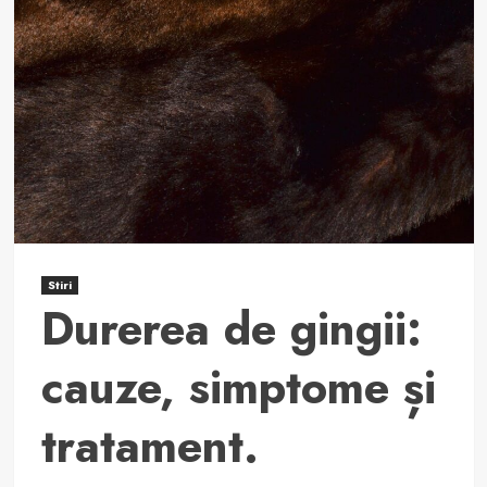
mana
din
umar:
cauze,
simptome
și
tratament.
Stiri
Durerea de gingii:
cauze, simptome și
tratament.