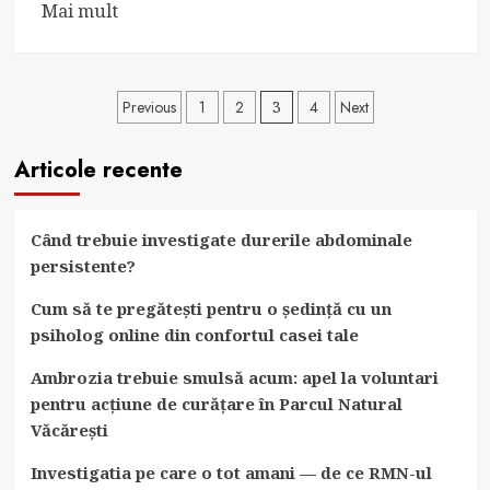
Read
Mai mult
more
about
Durerea
Paginație
Previous
1
2
3
4
Next
de
articole
la
Articole recente
genunchi
în
jos:
Când trebuie investigate durerile abdominale
Cauze,
persistente?
Simptome
Cum să te pregătești pentru o ședință cu un
și
psiholog online din confortul casei tale
Tratament.
Ambrozia trebuie smulsă acum: apel la voluntari
pentru acțiune de curățare în Parcul Natural
Văcărești
Investigatia pe care o tot amani — de ce RMN-ul