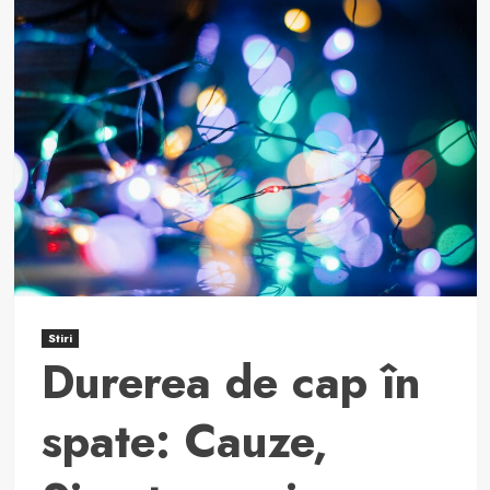
Durerea
de
spate
la
copii:
cauze,
simptome
și
tratament.
Stiri
Durerea de cap în
spate: Cauze,