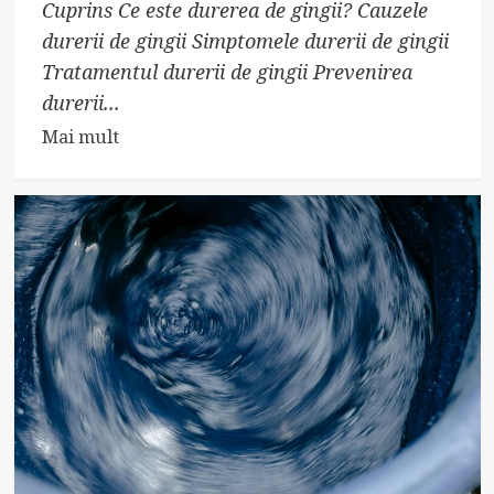
Cuprins Ce este durerea de gingii? Cauzele
durerii de gingii Simptomele durerii de gingii
Tratamentul durerii de gingii Prevenirea
durerii...
Read
Mai mult
more
about
Durerea
de
gingii:
cauze,
simptome
și
tratament.