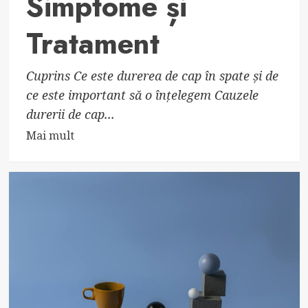
Simptome și
Tratament
Cuprins Ce este durerea de cap în spate și de
ce este important să o înțelegem Cauzele
durerii de cap...
Read
Mai mult
more
about
Durerea
de
cap
în
spate:
Cauze,
Simptome
și