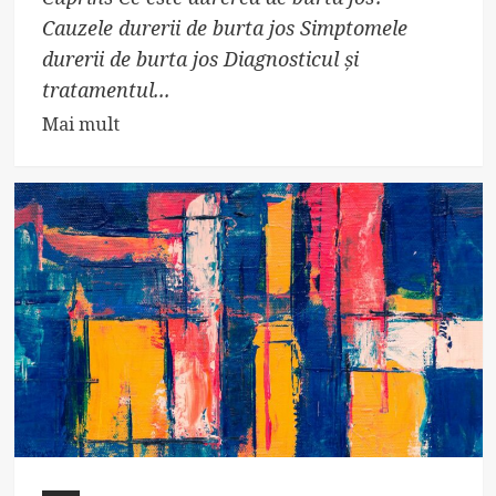
Cauzele durerii de burta jos Simptomele
durerii de burta jos Diagnosticul și
tratamentul...
Read
Mai mult
more
about
Durerea
de
burta
jos:
cauze,
simptome
și
tratament.