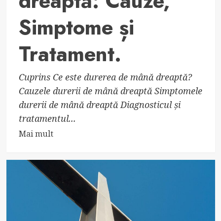
dreaptă: Cauze,
Simptome și
Tratament.
Cuprins Ce este durerea de mână dreaptă?
Cauzele durerii de mână dreaptă Simptomele
durerii de mână dreaptă Diagnosticul și
tratamentul...
Read
Mai mult
more
about
Durerea
de
mână
dreaptă:
Cauze,