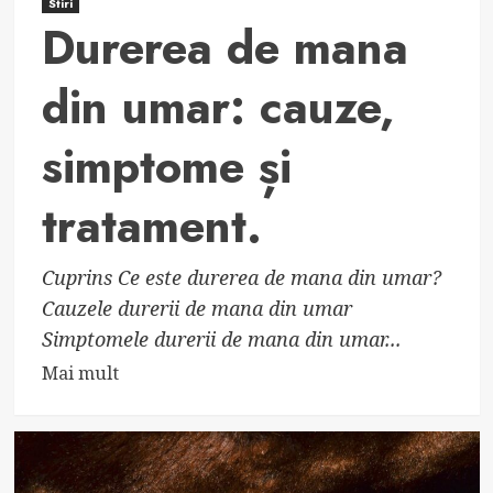
Stiri
Durerea de mana
din umar: cauze,
simptome și
tratament.
Cuprins Ce este durerea de mana din umar?
Cauzele durerii de mana din umar
Simptomele durerii de mana din umar...
Read
Mai mult
more
about
Durerea
de