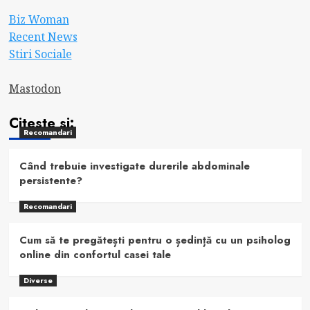
Biz Woman
Recent News
Stiri Sociale
Mastodon
Citeste si:
Recomandari
Când trebuie investigate durerile abdominale
persistente?
Recomandari
Cum să te pregătești pentru o ședință cu un psiholog
online din confortul casei tale
Diverse