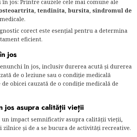
în jos: Printre cauzele cele mai comune ale
osteoartrita
,
tendinita
,
bursita
,
sindromul de
 medicale.
gnostic corect este esențial pentru a determina
atament eficient.
în jos
enunchi în jos, inclusiv durerea acută și durerea
uzată de o leziune sau o condiție medicală
e de obicei cauzată de o condiție medicală de
jos asupra calității vieții
un impact semnificativ asupra calității vieții,
i zilnice și de a se bucura de activități recreative.