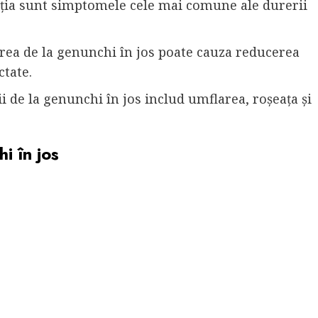
ația sunt simptomele cele mai comune ale durerii
erea de la genunchi în jos poate cauza reducerea
ctate.
 de la genunchi în jos includ umflarea, roșeața și
i în jos