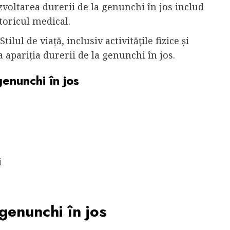
ezvoltarea durerii de la genunchi în jos includ
toricul medical.
tilul de viață, inclusiv activitățile fizice și
 apariția durerii de la genunchi în jos.
enunchi în jos
i
genunchi în jos