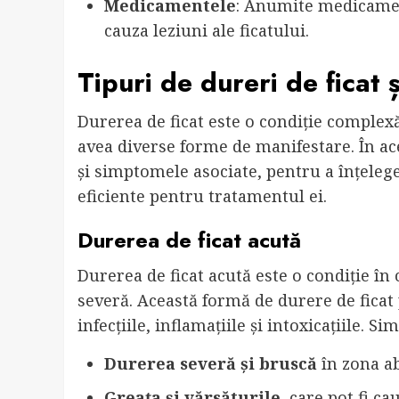
Medicamentele
: Anumite medicamen
cauza leziuni ale ficatului.
Tipuri de dureri de ficat
Durerea de ficat este o condiție complexă
avea diverse forme de manifestare. În ace
și simptomele asociate, pentru a înțelege 
eficiente pentru tratamentul ei.
Durerea de ficat acută
Durerea de ficat acută este o condiție în
severă. Această formă de durere de ficat p
infecțiile, inflamațiile și intoxicațiile. S
Durerea severă și bruscă
în zona a
Greața și vărsăturile
, care pot fi c