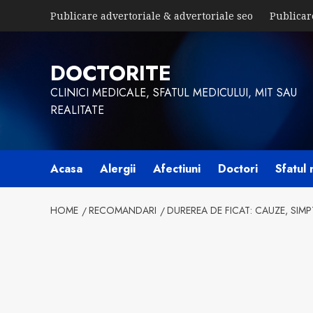
Skip
Publicare advertoriale & advertoriale seo
Publicar
to
content
DOCTORITE
CLINICI MEDICALE, SFATUL MEDICULUI, MIT SAU
REALITATE
Acasa
Alergii
Afectiuni
Doctori
Sfatul 
HOME
RECOMANDARI
DUREREA DE FICAT: CAUZE, SIM