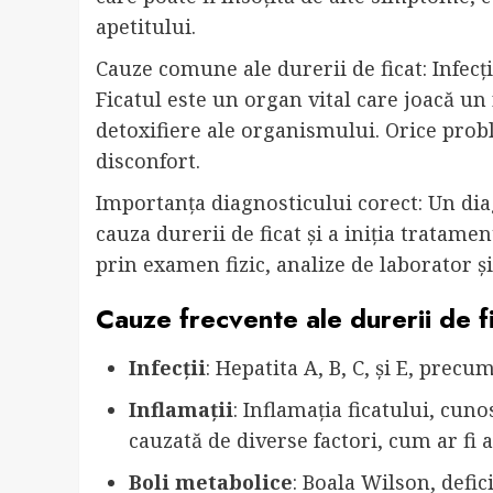
apetitului.
Cauze comune ale durerii de ficat: Infecții,
Ficatul este un organ vital care joacă un
detoxifiere ale organismului. Orice prob
disconfort.
Importanța diagnosticului corect: Un dia
cauza durerii de ficat și a iniția tratame
prin examen fizic, analize de laborator ș
Cauze frecvente ale durerii de f
Infecții
: Hepatita A, B, C, și E, precum
Inflamații
: Inflamația ficatului, cun
cauzată de diverse factori, cum ar fi 
Boli metabolice
: Boala Wilson, defic