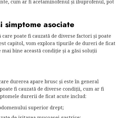
te, cum ar fi acetaminofenul și ibuprofenul, pot
 și simptome asociate
 care poate fi cauzată de diverse factori și poate
st capitol, vom explora tipurile de dureri de ficat
mai bine această condiție și a găsi soluții
 care durerea apare brusc și este în general
oate fi cauzată de diverse condiții, cum ar fi
imptomele durerii de ficat acute includ:
bdomenului superior drept;
auzate de iritarea mucoasei gastrice;