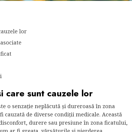
cauzele lor
 asociate
ficat
i
și care sunt cauzele lor
ste o senzație neplăcută și dureroasă în zona
i cauzată de diverse condiții medicale. Această
 disconfort, durere sau presiune în zona ficatului,
um ar fi greața, vărsăturile și pierderea