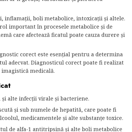
 inflamații, boli metabolice, intoxicații și altele.
 rol important în procesele metabolice și de
lemă care afectează ficatul poate cauza durere și
gnostic corect este esențial pentru a determina
ntul adecvat. Diagnosticul corect poate fi realizat
i imagistică medicală.
icat
 și alte infecții virale și bacteriene.
oscută și sub numele de hepatită, care poate fi
alcoolul, medicamentele și alte substanțe toxice.
itul de alfa-1 antitripsină și alte boli metabolice