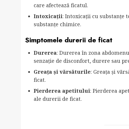
care afectează ficatul.
Intoxicații
: Intoxicații cu substanțe 
substanțe chimice.
Simptomele durerii de ficat
Durerea
: Durerea în zona abdomenulu
senzație de disconfort, durere sau pr
Greața și vărsăturile
: Greața și vă
ficat.
Pierderea apetitului
: Pierderea ape
ale durerii de ficat.