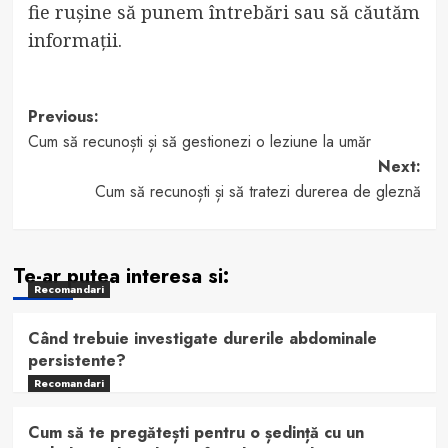
fie rușine să punem întrebări sau să căutăm
informații.
Post
Previous:
Cum să recunoști și să gestionezi o leziune la umăr
navigation
Next:
Cum să recunoști și să tratezi durerea de gleznă
Te-ar putea interesa si:
Recomandari
Când trebuie investigate durerile abdominale
persistente?
Recomandari
Cum să te pregătești pentru o ședință cu un