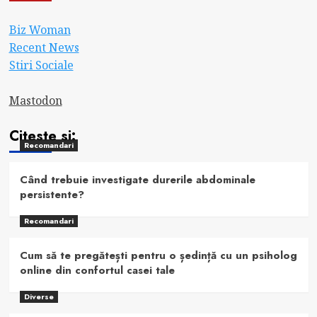
Biz Woman
Recent News
Stiri Sociale
Mastodon
Citeste si:
Recomandari
Când trebuie investigate durerile abdominale
persistente?
Recomandari
Cum să te pregătești pentru o ședință cu un psiholog
online din confortul casei tale
Diverse