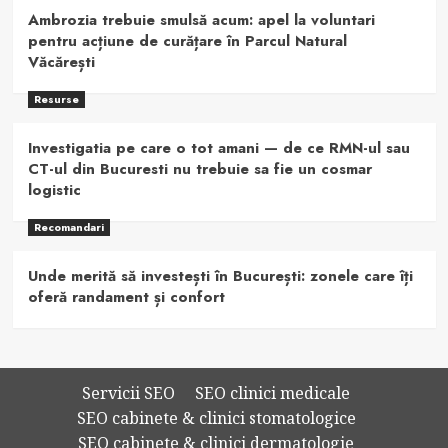
Ambrozia trebuie smulsă acum: apel la voluntari
pentru acțiune de curățare în Parcul Natural
Văcărești
Resurse
Investigatia pe care o tot amani — de ce RMN-ul sau
CT-ul din Bucuresti nu trebuie sa fie un cosmar
logistic
Recomandari
Unde merită să investești în București: zonele care îți
oferă randament și confort
Servicii SEO
SEO clinici medicale
SEO cabinete & clinici stomatologice
SEO cabinete & clinici dermatologie