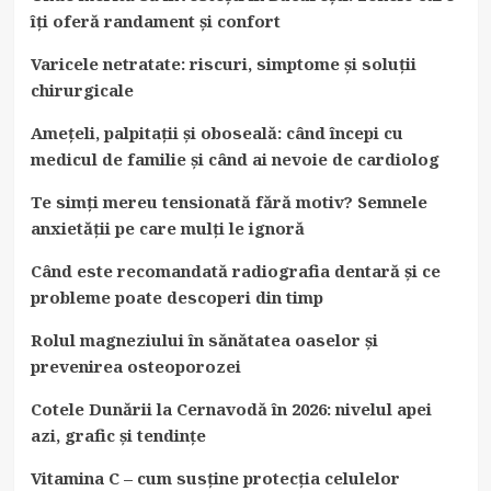
îți oferă randament și confort
Varicele netratate: riscuri, simptome și soluții
chirurgicale
Amețeli, palpitații și oboseală: când începi cu
medicul de familie și când ai nevoie de cardiolog
Te simți mereu tensionată fără motiv? Semnele
anxietății pe care mulți le ignoră
Când este recomandată radiografia dentară și ce
probleme poate descoperi din timp
Rolul magneziului în sănătatea oaselor și
prevenirea osteoporozei
Cotele Dunării la Cernavodă în 2026: nivelul apei
azi, grafic și tendințe
Vitamina C – cum susține protecția celulelor