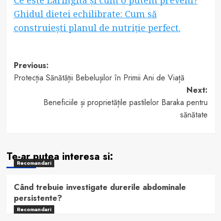
Ce este Laringita și cum o putem preveni?
Ghidul dietei echilibrate: Cum să
construiești planul de nutriție perfect.
Post
Previous:
Protecția Sănătății Bebelușilor în Primii Ani de Viață
navigation
Next:
Beneficiile și proprietățile pastilelor Baraka pentru
sănătate
Te-ar putea interesa si:
Recomandari
Când trebuie investigate durerile abdominale
persistente?
Recomandari