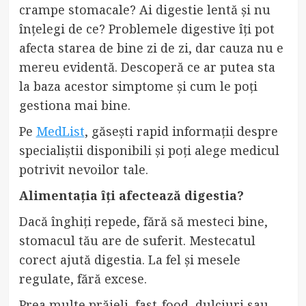
crampe stomacale? Ai digestie lentă și nu
înțelegi de ce? Problemele digestive îți pot
afecta starea de bine zi de zi, dar cauza nu e
mereu evidentă. Descoperă ce ar putea sta
la baza acestor simptome și cum le poți
gestiona mai bine.
Pe
MedList
, găsești rapid informații despre
specialiștii disponibili și poți alege medicul
potrivit nevoilor tale.
Alimentația îți afectează digestia?
Dacă înghiți repede, fără să mesteci bine,
stomacul tău are de suferit. Mestecatul
corect ajută digestia. La fel și mesele
regulate, fără excese.
Prea multe prăjeli, fast-food, dulciuri sau