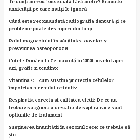
Te simți mereu tensionată fără motiv? Semnele
anxietății pe care mulți le ignoră
Când este recomandată radiografia dentară și ce
probleme poate descoperi din timp
Rolul magneziului în sănătatea oaselor și
prevenirea osteoporozei
Cotele Dunării la Cernavodă în 2026: nivelul apei
azi, grafic și tendințe
Vitamina C – cum susține protecția celulelor
împotriva stresului oxidativ
Respiratia corecta si calitatea vietii: De ce nu
trebuie sa ignori o deviatie de sept si care sunt
optiunile de tratament
Susținerea imunității în sezonul rece: ce trebuie să
știi