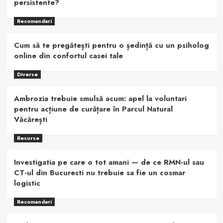
persistente?
Recomandari
Cum să te pregătești pentru o ședință cu un psiholog
online din confortul casei tale
Diverse
Ambrozia trebuie smulsă acum: apel la voluntari
pentru acțiune de curățare în Parcul Natural
Văcărești
Resurse
Investigatia pe care o tot amani — de ce RMN-ul sau
CT-ul din Bucuresti nu trebuie sa fie un cosmar
logistic
Recomandari