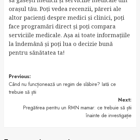
să găsești medicii și serviciile medicale din
orașul tău. Poți vedea recenzii, păreri ale
altor pacienți despre medici și clinici, poți
face programări direct și poți compara
serviciile medicale. Așa ai toate informațiile
la îndemână și poți lua o decizie bună
pentru sănătatea ta!
Post
Previous:
Când nu funcționează un regim de slăbire? Iată ce
navigation
trebuie să știi
Next:
Pregătirea pentru un RMN mamar: ce trebuie să știi
înainte de investigație