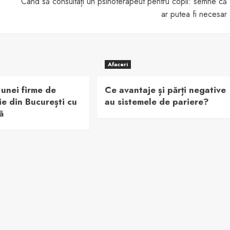
Când să consultați un psihoterapeut pentru copil: semne că
ar putea fi necesar
Afaceri
unei firme de
Ce avantaje și părți negative
ie din București cu
au sistemele de pariere?
ă