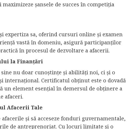
își maximizeze șansele de succes în competiția
 și expertiza sa, oferind cursuri online și examen
riență vastă în domeniu, asigură participanților
actică în procesul de dezvoltare a afacerii.
lui la Finanțări
ne nu doar cunoștințe și abilități noi, ci și o
și internațional. Certificatul obținut este o dovadă
tă un element esențial în demersul de obținere a
e afaceri.
rul Afacerii Tale
te afacerile și să acceseze fonduri guvernamentale,
ile de antreprenoriat. Cu locuri limitate și o