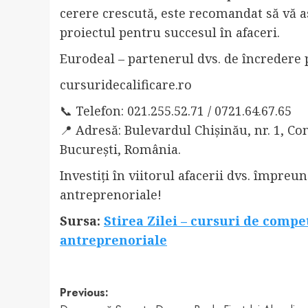
cerere crescută, este recomandat să vă as
proiectul pentru succesul în afaceri.
Eurodeal – partenerul dvs. de încredere 
cursuridecalificare.ro
📞 Telefon: 021.255.52.71 / 0721.64.67.65
📍 Adresă: Bulevardul Chișinău, nr. 1, Com
București, România.
Investiți în viitorul afacerii dvs. împre
antreprenoriale!
Sursa:
Stirea Zilei – cursuri de compe
antreprenoriale
Post
Previous: