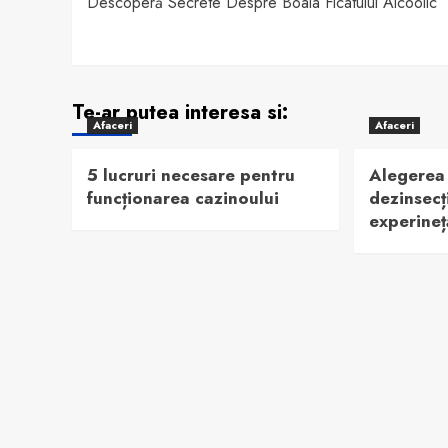
Descoperă Secrete Despre Boala Ficatului Alcoolic
navigation
Te-ar putea interesa si:
Afaceri
Afaceri
5 lucruri necesare pentru
Alegerea 
funcționarea cazinoului
dezinsecț
experineț