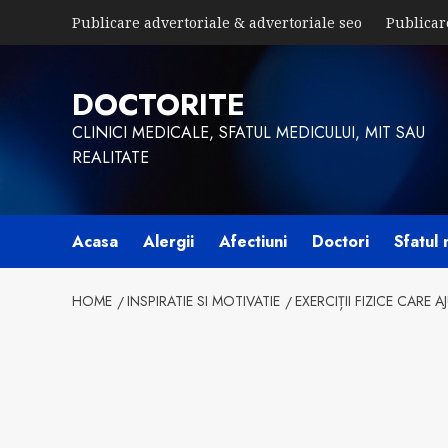
Skip
Publicare advertoriale & advertoriale seo
Publicar
to
content
DOCTORITE
CLINICI MEDICALE, SFATUL MEDICULUI, MIT SAU
REALITATE
Acasa
Alergii
Afectiuni
Doctori
Sfatul 
HOME
INSPIRATIE SI MOTIVATIE
EXERCIȚII FIZICE CARE