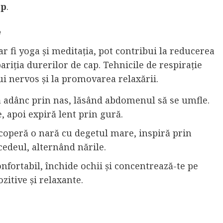
ap
.
e
 ar fi yoga și meditația, pot contribui la reducerea
ariția durerilor de cap. Tehnicile de respirație
i nervos și la promovarea relaxării.
ă adânc prin nas, lăsând abdomenul să se umfle.
, apoi expiră lent prin gură.
Acoperă o nară cu degetul mare, inspiră prin
cedeul, alternând nările.
 confortabil, închide ochii și concentrează-te pe
ozitive și relaxante.