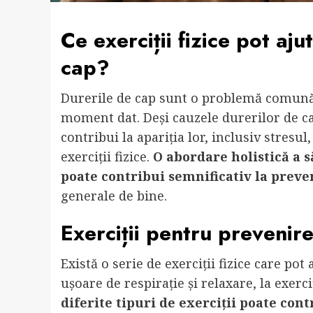
Ce exerciții fizice pot aj
cap?
Durerile de cap sunt o problemă comună
moment dat. Deși cauzele durerilor de cap
contribui la apariția lor, inclusiv stresul
exerciții fizice.
O abordare holistică a să
poate contribui semnificativ la preve
generale de bine.
Exerciții pentru prevenir
Există o serie de exerciții fizice care pot
ușoare de respirație și relaxare, la exer
diferite tipuri de exerciții poate con