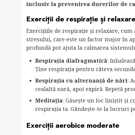
inclusiv la prevenirea durerilor de c
Exerciții de respirație și relaxar
Exercițiile de respirație și relaxare, cum
stresului, care este un factor major în ap
profundă pot ajuta la calmarea sistemulu
Respirația diafragmatică
: Inhaleaz
Ține respirația pentru câteva secunde
Respirația cu alternanță de nări
: 
cealaltă nară, apoi expiră. Repetă pro
Meditația
: Găsește un loc liniștit și
respirația ta. Gândește-te la lucruri p
Exerciții aerobice moderate