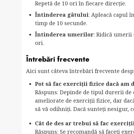
Repetă de 10 ori în fiecare direcție.
Întinderea gâtului
: Apleacă capul î
timp de 10 secunde.
Întinderea umerilor
: Ridică umerii
ori.
Întrebări frecvente
Aici sunt câteva întrebări frecvente despre
Pot să fac exerciții fizice dacă am
Răspuns: Depinde de tipul durerii de 
ameliorate de exerciții fizice, dar da
să vă odihniți. Dacă sunteți nesigur, 
Cât de des ar trebui să fac exerciț
Răspuns: Se recomandă să faceți exerc