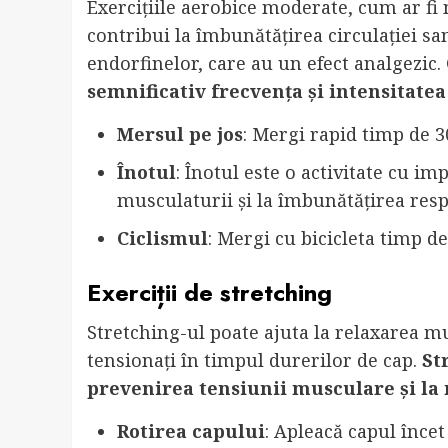
Exercițiile aerobice moderate, cum ar fi 
contribui la îmbunătățirea circulației sa
endorfinelor, care au un efect analgezic.
semnificativ frecvența și intensitatea
Mersul pe jos
: Mergi rapid timp de 3
Înotul
: Înotul este o activitate cu im
musculaturii și la îmbunătățirea respi
Ciclismul
: Mergi cu bicicleta timp d
Exerciții de stretching
Stretching-ul poate ajuta la relaxarea m
tensionați în timpul durerilor de cap.
St
prevenirea tensiunii musculare și la
Rotirea capului
: Apleacă capul înce