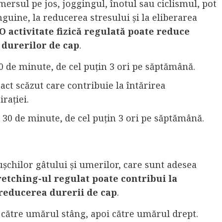
mersul pe jos, joggingul, înotul sau ciclismul, pot
nguine, la reducerea stresului și la eliberarea
O activitate fizică regulată poate reduce
 durerilor de cap
.
0 de minute, de cel puțin 3 ori pe săptămână.
pact scăzut care contribuie la întărirea
rației.
e 30 de minute, de cel puțin 3 ori pe săptămână.
ușchilor gâtului și umerilor, care sunt adesea
retching-ul regulat poate contribui la
 reducerea durerii de cap
.
t către umărul stâng, apoi către umărul drept.