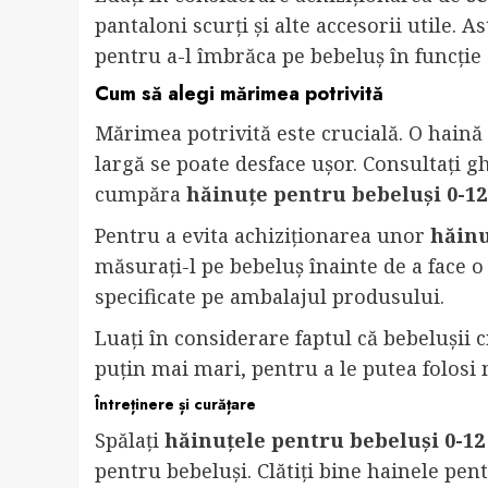
pantaloni scurți și alte accesorii utile. A
pentru a-l îmbrăca pe bebeluș în funcție
Cum să alegi mărimea potrivită
Mărimea potrivită este crucială. O haină
largă se poate desface ușor. Consultați 
cumpăra
hăinuțe pentru bebeluși 0-12
Pentru a evita achiziționarea unor
hăin
măsurați-l pe bebeluș înainte de a face 
specificate pe ambalajul produsului.
Luați în considerare faptul că bebelușii c
puțin mai mari, pentru a le putea folosi
Întreținere și curățare
Spălați
hăinuțele pentru bebeluși 0-12
pentru bebeluși. Clătiți bine hainele pen