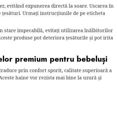
ber, evitând expunerea directă la soare. Uscarea în
țesături. Urmați instrucțiunile de pe eticheta
n stare impecabilă, evitați utilizarea înălbitorilor
ceste produse pot deteriora țesăturile și pot irita
uțelor premium pentru bebeluși
traduce prin confort sporit, calitate superioară a
Aceste haine vor rezista mai bine la uzură și