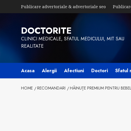
Skip
Publicare advertoriale & advertoriale seo
Publicar
to
content
DOCTORITE
CLINICI MEDICALE, SFATUL MEDICULUI, MIT SAU
REALITATE
Acasa
Alergii
Afectiuni
Doctori
Sfatul 
HOME
RECOMANDARI
HĂINUȚE PREMIUM PENTRU BEBEL