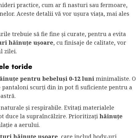
ideri practice, cum ar fi nasturi sau fermoare,
elor. Aceste detalii vă vor ușura viața, mai ales
ile trebuie să fie fine și curate, pentru a evita
uri hăinuțe ușoare
, cu finisaje de calitate, vor
 zilei.
ele toride
ăinuțe pentru bebeluși 0-12 luni
minimaliste. O
antaloni scurți din in pot fi suficiente pentru a
astră.
naturale și respirabile. Evitați materialele
ot duce la supraîncălzire. Prioritizați
hăinuțe
ație a aerului.
turi hăinuțe ușoare
, care includ body-uri,