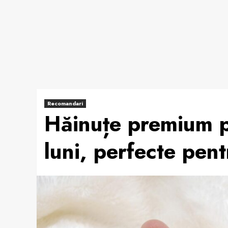
Recomandari
Hăinuțe premium p
luni, perfecte pen