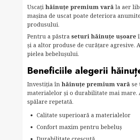
Uscați
hăinuțe premium vară
la aer li
mașina de uscat poate deteriora anumite 
produsului.
Pentru a păstra
seturi hăinuțe ușoare
î
și a altor produse de curățare agresive. A
pielea bebelușului.
Beneficiile alegerii hăin
Investiția în
hăinuțe premium vară
se 
materialelor și o durabilitate mai mare. 
spălare repetată.
Calitate superioară a materialelor
Confort maxim pentru bebeluș
Durabilitate crescută