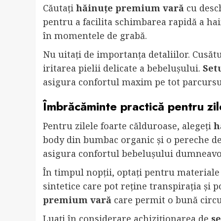
Căutați
hăinuțe premium vară
cu desch
pentru a facilita schimbarea rapidă a hain
în momentele de grabă.
Nu uitați de importanța detaliilor. Cusătur
iritarea pielii delicate a bebelușului.
Set
asigura confortul maxim pe tot parcursul
Îmbrăcăminte practică pentru zil
Pentru zilele foarte călduroase, alegeți
h
body din bumbac organic și o pereche de p
asigura confortul bebelușului dumneavo
În timpul nopții, optați pentru materiale 
sintetice care pot reține transpirația și p
premium vară
care permit o bună circul
Luați în considerare achiziționarea de
se