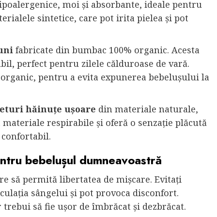
ipoalergenice, moi și absorbante, ideale pentru
erialele sintetice, care pot irita pielea și pot
uni
fabricate din bumbac 100% organic. Acesta
bil, perfect pentru zilele călduroase de vară.
t organic, pentru a evita expunerea bebelușului la
eturi hăinuțe ușoare
din materiale naturale,
ateriale respirabile și oferă o senzație plăcută
confortabil.
entru bebelușul dumneavoastră
re să permită libertatea de mișcare. Evitați
culația sângelui și pot provoca disconfort.
 trebui să fie ușor de îmbrăcat și dezbrăcat.