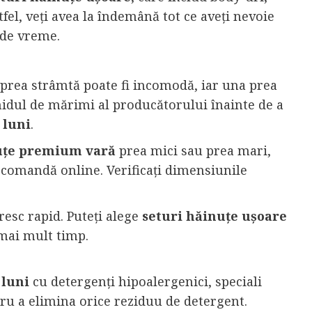
stfel, veți avea la îndemână tot ce aveți nevoie
 de vreme.
 prea strâmtă poate fi incomodă, iar una prea
ghidul de mărimi al producătorului înainte de a
 luni
.
uțe premium vară
prea mici sau prea mari,
o comandă online. Verificați dimensiunile
resc rapid. Puteți alege
seturi hăinuțe ușoare
 mai mult timp.
 luni
cu detergenți hipoalergenici, speciali
tru a elimina orice reziduu de detergent.