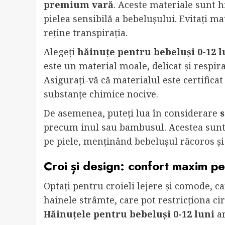
premium vară
. Aceste materiale sunt h
pielea sensibilă a bebelușului. Evitați mat
reține transpirația.
Alegeți
hăinuțe pentru bebeluși 0-12 l
este un material moale, delicat și respira
Asigurați-vă că materialul este certifica
substanțe chimice nocive.
De asemenea, puteți lua în considerare
s
precum inul sau bambusul. Acestea sunt m
pe piele, menținând bebelușul răcoros și 
Croi și design: confort maxim p
Optați pentru croieli lejere și comode, ca
hainele strâmte, care pot restricționa cir
Hăinuțele pentru bebeluși 0-12 luni
ar