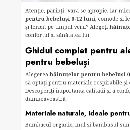
Atenție, părinți! Vara se apropie, iar m
pentru bebeluși 0-12 luni
, comode și le
și fericit pe timpul verii? Alegeți
hăinuț
confortul și sănătatea lui.
Ghidul complet pentru al
pentru bebeluși
Alegerea
hăinuțelor pentru bebeluși 0
să optați pentru materiale respirabile și c
Descoperiți importanța calității și a conf
dumneavoastră.
Materiale naturale, ideale pentru
Bumbacul organic, inul și bambusul sun