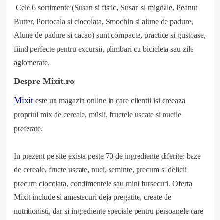
Cele 6 sortimente (Susan si fistic, Susan si migdale, Peanut
Butter, Portocala si ciocolata, Smochin si alune de padure,
Alune de padure si cacao) sunt compacte, practice si gustoase,
fiind perfecte pentru excursii, plimbari cu bicicleta sau zile
aglomerate.
Despre Mixit.ro
Mixit
este un magazin online in care
clientii isi
creeaza
propriul mix de cereale, müsli, fructele uscate si nucile
preferate
.
In prezent
pe site exista
peste 70 de ingrediente diferite: baze
de cereale, fructe uscate, nuci, seminte, precum si delicii
precum
ciocolata, condimentele sau mini fursecuri. Oferta
Mixit
include si amestecuri
deja pregatite
, create de
nutritionisti, dar si ingrediente speciale pentru
persoanele care