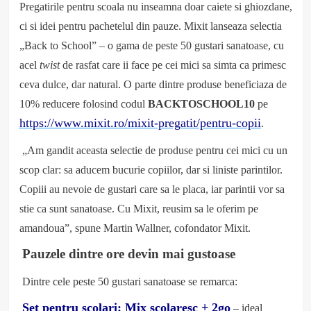
Pregatirile pentru scoala nu inseamna doar caiete si ghiozdane,
ci si idei pentru pachetelul din pauze. Mixit lanseaza selectia
„Back to School” – o gama de peste 50 gustari sanatoase, cu
acel
twist
de rasfat care ii face pe cei mici sa simta ca primesc
ceva dulce, dar natural. O parte dintre produse beneficiaza de
10% reducere folosind codul
BACKTOSCHOOL10
pe
https://www.mixit.ro/mixit-pregatit/pentru-copii
.
„Am gandit aceasta selectie de produse pentru cei mici cu un
scop clar: sa aducem bucurie copiilor, dar si liniste parintilor.
Copiii au nevoie de gustari care sa le placa, iar parintii vor sa
stie ca sunt sanatoase. Cu Mixit, reusim sa le oferim pe
amandoua”, spune Martin Wallner, cofondator Mixit.
Pauzele dintre ore devin mai gustoase
Dintre cele peste 50 gustari sanatoase se remarca:
Set pentru scolari: Mix scolaresc + 2go
– ideal