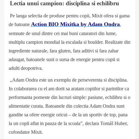
Lectia unui campion: disciplina si echilibru
Pe langa selectia de produse pentru copii, Mixit ofera si gama
Action BIO Mixitka by Adam Ondra
de batoane
,
semnate de unul dintre cei mai buni cataratori din lume,
multiplu campion mondial la escalada si boulder. Realizate din
ingrediente naturale, fara gluten, fara aditivi si fara zahar
adaugat, batoanele sunt o sursa de energie pentru copii si
adulti deopotriva.
„Adam Ondra este un exemplu de perseverenta si disciplina.
In colaborarea cu el am dorit sa aratam copiilor si parintilor ca
performanta porneste din lucruri simple: pasiune, echilibru si o
alimentatie curata. Batoanele din colectia Adam Ondra sunt
gandite sa ofere energie oricui – de la un sportiv de top, pana
la un copil aflat in pauza de la scoala”, declara Tomáš Huber,
cofondator Mixit.