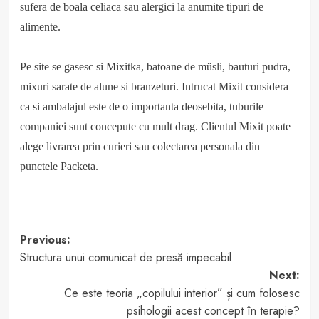
sufera de boala celiaca
sau alergici la anumite tipuri de
alimente.
Pe site se gasesc si Mixitka, batoane de müsli, bauturi pudra,
mixuri sarate de alune si branzeturi. Intrucat Mixit considera
ca si ambalajul este de o importanta deosebita, tuburile
companiei sunt concepute cu mult drag. Clientul Mixit poate
alege livrarea prin curieri sau colectarea personala din
punctele Packeta.
Post
Previous:
Structura unui comunicat de presă impecabil
navigation
Next:
Ce este teoria „copilului interior” și cum folosesc
psihologii acest concept în terapie?