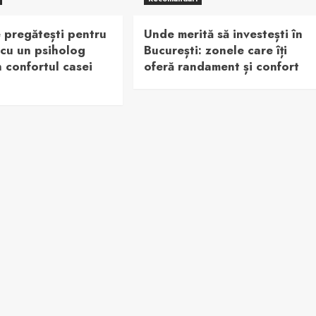
 pregătești pentru
Unde merită să investești în
 cu un psiholog
București: zonele care îți
n confortul casei
oferă randament și confort