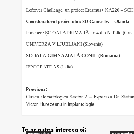
Leftover Challenge, un proiect Erasmus+ KA220 – SCH,
Coordonatorul
proiectului:
8D
Games
bv
–
Olanda
Parteneri: ȘC OALA PRIMARĂ nr. 4 din Nafplio (Greci
UNIVERZA V LJUBLJANI (Slovenia).
SCOALA
GIMNAZIALĂ
CONIL
(România)
IPPOCRATE AS (Italia).
Post
Previous:
Clinica stomatologica Sector 2 – Expertiza Dr. Stefa
navigation
Victor Hurezeanu in implantologie
Te-ar putea interesa si:
Recomandari
Recomandari