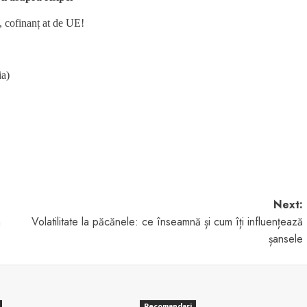
 cofinanț at de UE!
a)
Next:
n
Volatilitate la păcănele: ce înseamnă și cum îți influențează
șansele
Recomandari