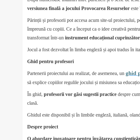
versiunea
finală
a
jocului
Provocarea
Resurselor
este 
Părinții și profesorii pot accesa acum site-ul proiectului, 
împreună cu copiii. Ce a început ca o idee creativă pentru 
transformat într-un
instrument
educațional
cuprinzător
Jocul a fost dezvoltat în limba engleză și apoi tradus în it
Ghid
pentru
profesori
ghid
Partenerii proiectului au realizat, de asemenea, un
să explice copiilor regulile jocului și misiunea sa educațio
În ghid,
profesorii
vor
găsi
sugestii
practice
despre cum
clasă.
Ghidul este disponibil și în limbile engleză, italiană, olan
Despre
proiect
O
abordare
inovatoare
pentru
învățarea
conștientizăr