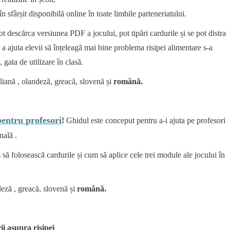
în sfârșit disponibilă online în toate limbile parteneriatului.
pot descărca versiunea PDF a jocului, pot tipări cardurile și se pot distra
a ajuta elevii să înțeleagă mai bine problema risipei alimentare s-a
, gata de utilizare în clasă.
aliană , olandeză, greacă, slovenă și
română.
pentru
profesori
!
Ghidul
este conceput pentru a-i ajuta pe profesori
nală .
 să folosească cardurile
și cum să aplice cele trei module ale jocului în
deză , greacă, slovenă și
română.
ii
asupra
risipei