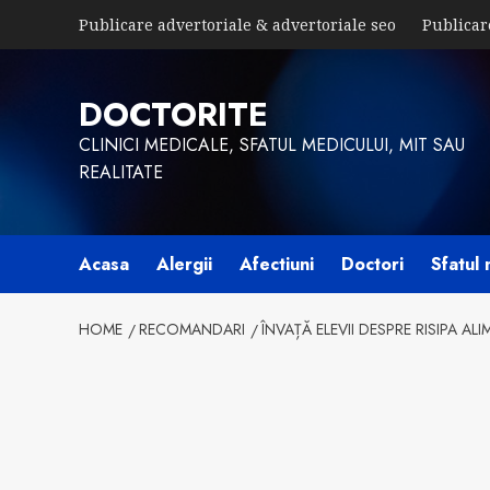
Skip
Publicare advertoriale & advertoriale seo
Publicar
to
content
DOCTORITE
CLINICI MEDICALE, SFATUL MEDICULUI, MIT SAU
REALITATE
Acasa
Alergii
Afectiuni
Doctori
Sfatul 
HOME
RECOMANDARI
ÎNVAȚĂ ELEVII DESPRE RISIPA AL