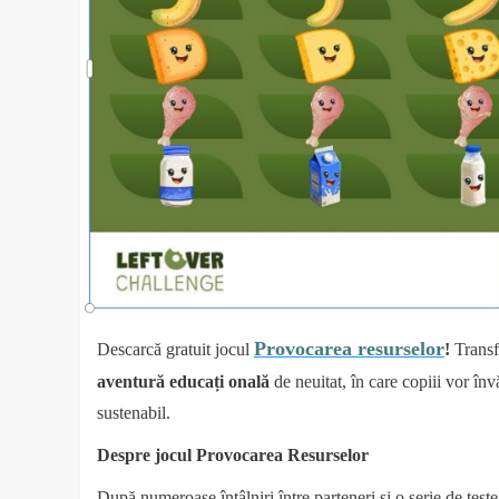
Provocarea
resurselor
Descarcă gratuit jocul
!
Transf
aventură
educați
onală
de neuitat, în care copiii vor înv
sustenabil.
Despre
jocul
Provocarea
Resurselor
După numeroase întâlniri între parteneri și o serie de teste 