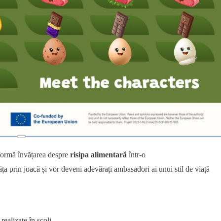
ormă învățarea despre
risipa
alimentară
într-o
ăța prin joacă și vor deveni adevărați ambasadori ai unui stil de viață
realizate în școli,