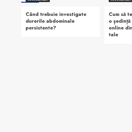
Când trebuie investigate
Cum să te
durerile abdominale
o ședință
persistente?
online di
tale