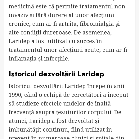
medicină este că permite tratamentul non-
invaziv și fără durere al unor afecțiuni
cronice, cum ar fi artrita, fibromialgia și
alte condiții dureroase. De asemenea,
Laridep a fost utilizat cu succes în
tratamentul unor afecțiuni acute, cum ar fi
inflamația și infecțiile.
Istoricul dezvoltării Laridep
Istoricul dezvoltării Laridep începe în anii
1990, când o echipă de cercetători a început
să studieze efectele undelor de înaltă
frecvență asupra țesuturilor corpului. De
atunci, Laridep a fost dezvoltat și
îmbunătățit continuu, fiind utilizat în
prezent în numeroase clinici și spitale din