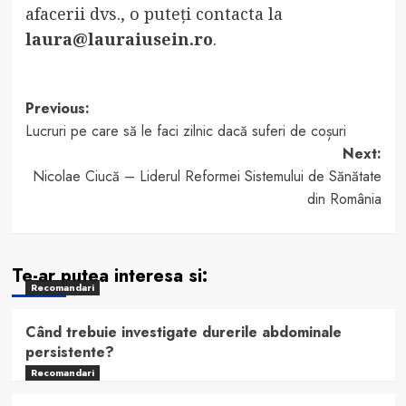
afacerii dvs., o puteți contacta la
laura@lauraiusein.ro
.
Post
Previous:
Lucruri pe care să le faci zilnic dacă suferi de coșuri
navigation
Next:
Nicolae Ciucă – Liderul Reformei Sistemului de Sănătate
din România
Te-ar putea interesa si:
Recomandari
Când trebuie investigate durerile abdominale
persistente?
Recomandari