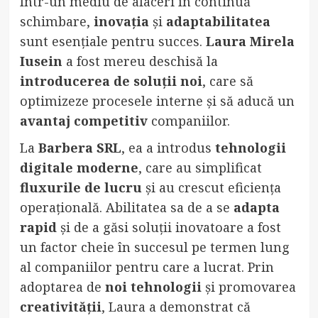
Într-un mediu de afaceri în continuă
schimbare,
inovația
și
adaptabilitatea
sunt esențiale pentru succes.
Laura Mirela
Iusein
a fost mereu deschisă la
introducerea de soluții noi
, care să
optimizeze procesele interne și să aducă un
avantaj competitiv
companiilor.
La
Barbera SRL
, ea a introdus
tehnologii
digitale moderne
, care au simplificat
fluxurile de lucru
și au crescut eficiența
operațională. Abilitatea sa de a se
adapta
rapid
și de a găsi soluții inovatoare a fost
un factor cheie în succesul pe termen lung
al companiilor pentru care a lucrat. Prin
adoptarea de
noi tehnologii
și promovarea
creativității
, Laura a demonstrat că