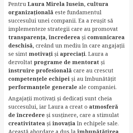
Pentru
Laura Mirela Iusein
,
cultura
organizațională
este fundamentul
succesului unei companii. Ea a reușit să
implementeze strategii care au promovat
transparența
,
încrederea
și
comunicarea
deschisă
, creând un mediu în care angajații
se simt
motivați
și
apreciați
. Laura a
dezvoltat
programe de mentorat
și
instruire profesională
care au crescut
competențele echipei
și au îmbunătățit
performanțele generale
ale companiei.
Angajații motivați și dedicați sunt cheia
succesului, iar Laura a creat o
atmosferă
de încredere
și susținere, care a stimulat
creativitatea
și
inovația
în echipele sale.
Această abordare a dus la
îmbunătățirea