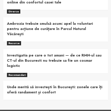
online din confortul casei tale
Diverse
Ambrozia trebuie smulsă acum: apel la voluntari
pentru acțiune de curățare în Parcul Natural
Văcărești
Resurse
Investigatia pe care o tot amani — de ce RMN-ul sau
CT-ul din Bucuresti nu trebuie sa fie un cosmar
logistic
Recomandari
Unde merită să investești în București: zonele care îți
oferă randament și confort