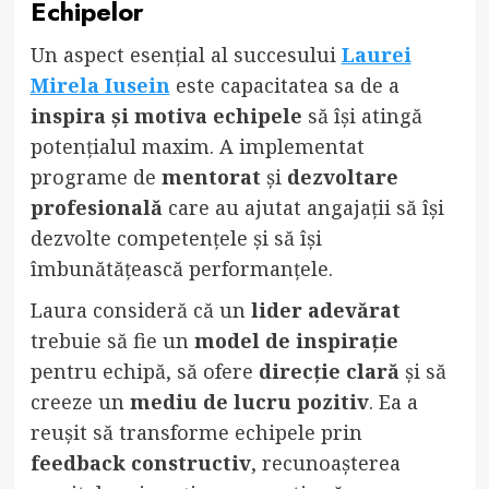
Echipelor
Un aspect esențial al succesului
Laurei
Mirela Iusein
este capacitatea sa de a
inspira și motiva echipele
să își atingă
potențialul maxim. A implementat
programe de
mentorat
și
dezvoltare
profesională
care au ajutat angajații să își
dezvolte competențele și să își
îmbunătățească performanțele.
Laura consideră că un
lider adevărat
trebuie să fie un
model de inspirație
pentru echipă, să ofere
direcție clară
și să
creeze un
mediu de lucru pozitiv
. Ea a
reușit să transforme echipele prin
feedback constructiv
, recunoașterea