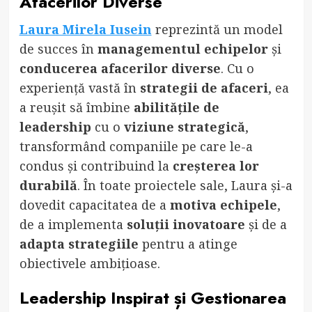
Afacerilor Diverse
Laura Mirela Iusein
reprezintă un model
de succes în
managementul echipelor
și
conducerea afacerilor diverse
. Cu o
experiență vastă în
strategii de afaceri
, ea
a reușit să îmbine
abilitățile de
leadership
cu o
viziune strategică
,
transformând companiile pe care le-a
condus și contribuind la
creșterea lor
durabilă
. În toate proiectele sale, Laura și-a
dovedit capacitatea de a
motiva echipele
,
de a implementa
soluții inovatoare
și de a
adapta strategiile
pentru a atinge
obiectivele ambițioase.
Leadership Inspirat și Gestionarea