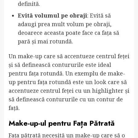
definită.
Evită volumul pe obraji
: Evită să
adaugi prea mult volum pe obraji,
deoarece aceasta poate face ca fața să
pară și mai rotundă.
Un make-up care să accentueze centrul feței
și să definească contururile este ideal
pentru fața rotundă. Un exemplu de make-
up pentru fața rotundă este un look care să
accentueze centrul feței cu un highlighter și
să definească contururile cu un contur de
față.
Make-up-ul pentru Fața Pătrată
Fața pătrată necesită un make-up care să o