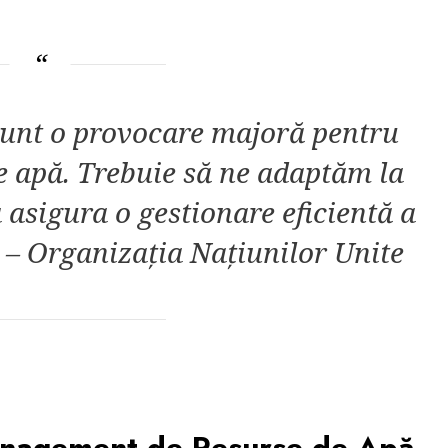
sunt o provocare majoră pentru
e apă. Trebuie să ne adaptăm la
 asigura o gestionare eficientă a
” – Organizația Națiunilor Unite
Management de Resurse de Apă