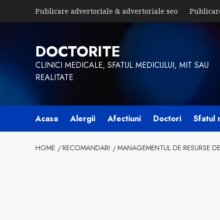
Skip
Publicare advertoriale & advertoriale seo
Publicar
to
content
DOCTORITE
CLINICI MEDICALE, SFATUL MEDICULUI, MIT SAU
REALITATE
Acasa
Alergii
Afectiuni
Doctori
Sfatul 
HOME
RECOMANDARI
MANAGEMENTUL DE RESURSE DE