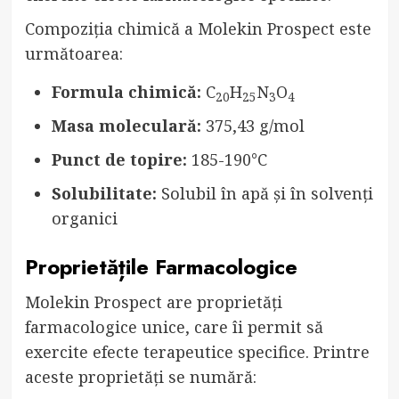
Compoziția chimică a Molekin Prospect este
următoarea:
Formula chimică:
C
H
N
O
20
25
3
4
Masa moleculară:
375,43 g/mol
Punct de topire:
185-190°C
Solubilitate:
Solubil în apă și în solvenți
organici
Proprietățile Farmacologice
Molekin Prospect are proprietăți
farmacologice unice, care îi permit să
exercite efecte terapeutice specifice. Printre
aceste proprietăți se numără: