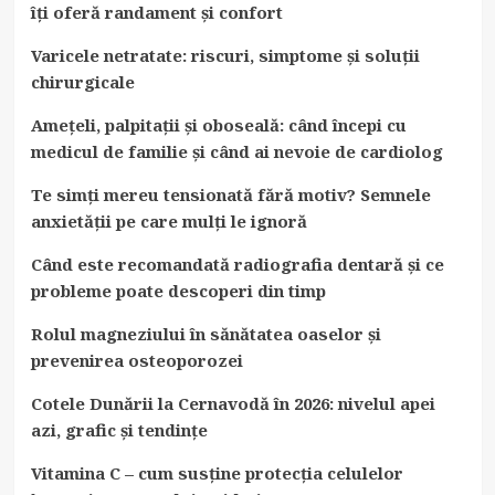
îți oferă randament și confort
Varicele netratate: riscuri, simptome și soluții
chirurgicale
Amețeli, palpitații și oboseală: când începi cu
medicul de familie și când ai nevoie de cardiolog
Te simți mereu tensionată fără motiv? Semnele
anxietății pe care mulți le ignoră
Când este recomandată radiografia dentară și ce
probleme poate descoperi din timp
Rolul magneziului în sănătatea oaselor și
prevenirea osteoporozei
Cotele Dunării la Cernavodă în 2026: nivelul apei
azi, grafic și tendințe
Vitamina C – cum susține protecția celulelor