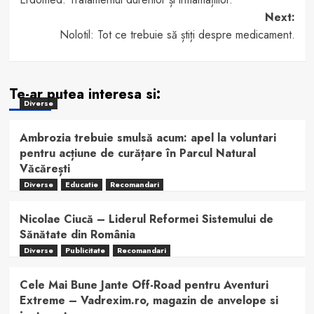
navigation
Next:
Nolotil: Tot ce trebuie să știți despre medicament.
Te-ar putea interesa si:
Diverse
Ambrozia trebuie smulsă acum: apel la voluntari
pentru acțiune de curățare în Parcul Natural
Văcărești
Diverse
Educatie
Recomandari
Nicolae Ciucă – Liderul Reformei Sistemului de
Sănătate din România
Diverse
Publicitate
Recomandari
Cele Mai Bune Jante Off-Road pentru Aventuri
Extreme – Vadrexim.ro, magazin de anvelope si