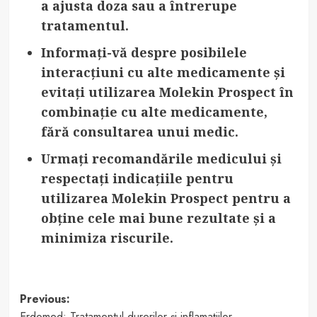
a ajusta doza sau a întrerupe
tratamentul.
Informați-vă despre posibilele
interacțiuni cu alte medicamente
și
evitați utilizarea Molekin Prospect în
combinație cu alte medicamente,
fără consultarea unui medic.
Urmați recomandările medicului și
respectați indicațiile pentru
utilizarea Molekin Prospect
pentru a
obține cele mai bune rezultate și a
minimiza riscurile.
Post
Previous:
Erdomed: Tratamentul durerilor și inflamațiilor.