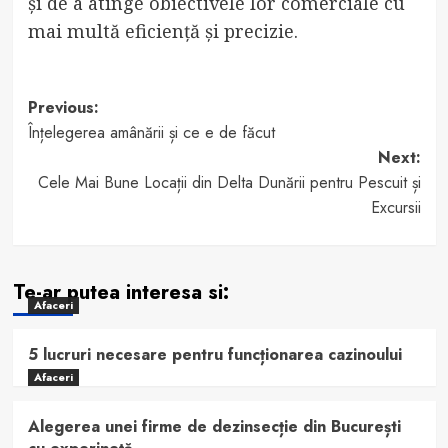
și de a atinge obiectivele lor comerciale cu
mai multă eficiență și precizie.
Post
Previous:
Înțelegerea amânării și ce e de făcut
navigation
Next:
Cele Mai Bune Locații din Delta Dunării pentru Pescuit și
Excursii
Te-ar putea interesa si:
Afaceri
5 lucruri necesare pentru funcționarea cazinoului
Afaceri
Alegerea unei firme de dezinsecție din București