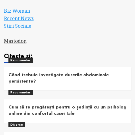
Biz Woman
Recent News
Stiri Sociale
Mastodon
Citeste si:
Recomandari
Când trebuie investigate durerile abdominale
persistente?
Recomandari
Cum să te pregătești pentru o ședință cu un psiholog
online din confortul casei tale
Diverse