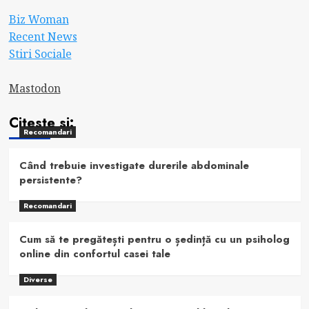
Biz Woman
Recent News
Stiri Sociale
Mastodon
Citeste si:
Recomandari
Când trebuie investigate durerile abdominale
persistente?
Recomandari
Cum să te pregătești pentru o ședință cu un psiholog
online din confortul casei tale
Diverse