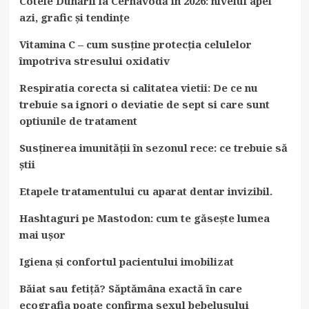
Cotele Dunării la Cernavodă în 2026: nivelul apei
azi, grafic și tendințe
Vitamina C – cum susține protecția celulelor
împotriva stresului oxidativ
Respiratia corecta si calitatea vietii: De ce nu
trebuie sa ignori o deviatie de sept si care sunt
optiunile de tratament
Susținerea imunității în sezonul rece: ce trebuie să
știi
Etapele tratamentului cu aparat dentar invizibil.
Hashtaguri pe Mastodon: cum te găsește lumea
mai ușor
Igiena și confortul pacientului imobilizat
Băiat sau fetiță? Săptămâna exactă în care
ecografia poate confirma sexul bebelușului