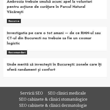
Ambrozia trebuie smulsă acum: apel la voluntari
pentru acțiune de curățare în Parcul Natural
Văcărești
Resurse
Investigatia pe care o tot amani — de ce RMN-ul sau
CT-ul din Bucuresti nu trebuie sa fie un cosmar
logistic
Recomandari
Unde merită să investești în București: zonele care îți
oferă randament și confort
Servicii SEO
SEO clinici medicale
SEO cabinete & clinici stomatologice
SEO cabinete & clinici dermatologie