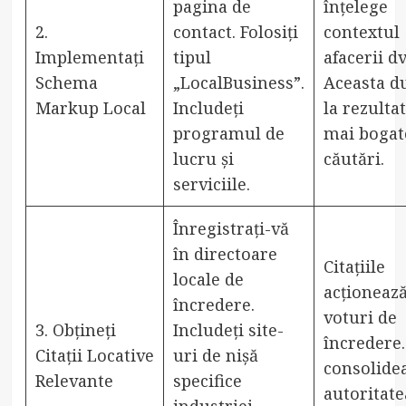
pagina de
înțelege
2.
contact. Folosiți
contextul
Implementați
tipul
afacerii dv
Schema
„LocalBusiness”.
Aceasta d
Markup Local
Includeți
la rezulta
programul de
mai bogat
lucru și
căutări.
serviciile.
Înregistrați-vă
în directoare
Citațiile
locale de
acționează
încredere.
voturi de
3. Obțineți
Includeți site-
încredere.
Citații Locative
uri de nișă
consolide
Relevante
specifice
autoritate
industriei.