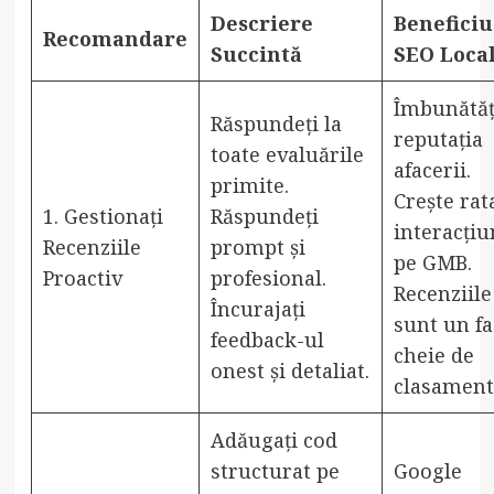
Descriere
Beneficiu
Recomandare
Succintă
SEO Loca
Îmbunătăț
Răspundeți la
reputația
toate evaluările
afacerii.
primite.
Crește rat
1. Gestionați
Răspundeți
interacțiu
Recenziile
prompt și
pe GMB.
Proactiv
profesional.
Recenziile
Încurajați
sunt un fa
feedback-ul
cheie de
onest și detaliat.
clasament
Adăugați cod
structurat pe
Google