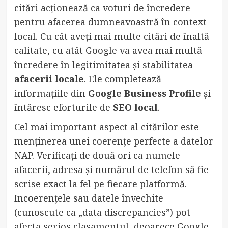
citări acționează ca voturi de încredere
pentru afacerea dumneavoastră în context
local. Cu cât aveți mai multe citări de înaltă
calitate, cu atât Google va avea mai multă
încredere în legitimitatea și stabilitatea
afacerii locale
. Ele completează
informațiile din
Google Business Profile
și
întăresc eforturile de
SEO local
.
Cel mai important aspect al citărilor este
menținerea unei coerențe perfecte a datelor
NAP. Verificați de două ori ca numele
afacerii, adresa și numărul de telefon să fie
scrise exact la fel pe fiecare platformă.
Incoerențele sau datele învechite
(cunoscute ca „data discrepancies”) pot
afecta serios clasamentul, deoarece Google