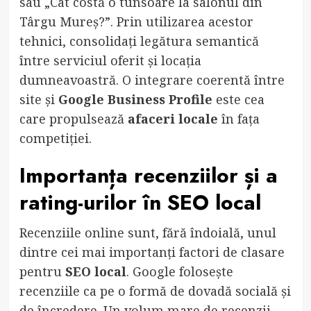
sau „Cât costă o tunsoare la salonul din
Târgu Mureș?”. Prin utilizarea acestor
tehnici, consolidați legătura semantică
între serviciul oferit și locația
dumneavoastră. O integrare coerentă între
site și
Google Business Profile
este cea
care propulsează
afaceri locale
în fața
competiției.
Importanța recenziilor și a
rating-urilor în
SEO local
Recenziile online sunt, fără îndoială, unul
dintre cei mai importanți factori de clasare
pentru
SEO local
. Google folosește
recenziile ca pe o formă de dovadă socială și
de încredere. Un volum mare de recenzii