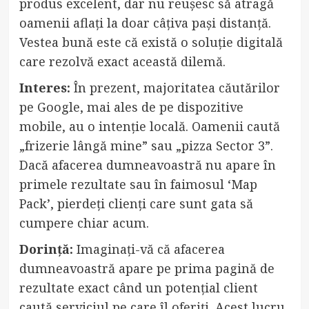
produs excelent, dar nu reușesc să atragă
oamenii aflați la doar câțiva pași distanță.
Vestea bună este că există o soluție digitală
care rezolvă exact această dilemă.
Interes:
În prezent, majoritatea căutărilor
pe Google, mai ales de pe dispozitive
mobile, au o intenție locală. Oamenii caută
„frizerie lângă mine” sau „pizza Sector 3”.
Dacă afacerea dumneavoastră nu apare în
primele rezultate sau în faimosul ‘Map
Pack’, pierdeți clienți care sunt gata să
cumpere chiar acum.
Dorință:
Imaginați-vă că afacerea
dumneavoastră apare pe prima pagină de
rezultate exact când un potențial client
caută serviciul pe care îl oferiți. Acest lucru