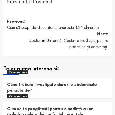
Sursa foto: Unsplash
Post
Previous:
Cum să scapi de disconfortul anorectal fără chirurgie
navigation
Next:
Doctor în Uniformă: Costume medicale pentru
profesioniști adevărați
Te-ar putea interesa si:
Recomandari
Când trebuie investigate durerile abdominale
persistente?
Recomandari
Cum să te pregătești pentru o ședință cu un
psiholog online din confortul casei tale