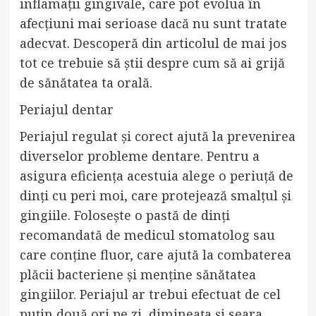
inflamații gingivale, care pot evolua în
afecțiuni mai serioase dacă nu sunt tratate
adecvat. Descoperă din articolul de mai jos
tot ce trebuie să știi despre cum să ai grijă
de sănătatea ta orală.
Periajul dentar
Periajul regulat și corect ajută la prevenirea
diverselor probleme dentare. Pentru a
asigura eficiența acestuia alege o periuță de
dinți cu peri moi, care protejează smalțul și
gingiile. Folosește o pastă de dinți
recomandată de medicul stomatolog sau
care conține fluor, care ajută la combaterea
plăcii bacteriene și menține sănătatea
gingiilor. Periajul ar trebui efectuat de cel
puțin două ori pe zi, dimineața și seara,