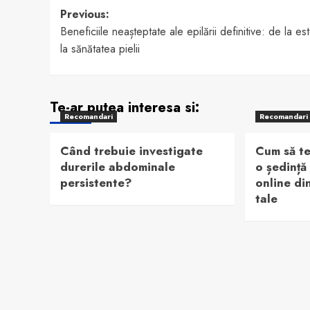
Post
Previous:
Beneficiile neașteptate ale epilării definitive: de la est
navigation
la sănătatea pielii
Te-ar putea interesa si:
Recomandari
Recomandari
Când trebuie investigate
Cum să te
durerile abdominale
o ședință
persistente?
online di
tale