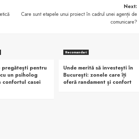
Next:
etică
Care sunt etapele unui proiect în cadrul unei agenții de
comunicare?
Recomandari
 pregătești pentru
Unde merită să investești în
 cu un psiholog
București: zonele care îți
n confortul casei
oferă randament și confort