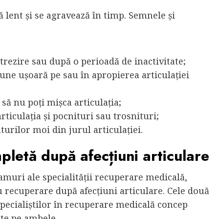
 lent și se agravează în timp. Semnele și
 trezire sau după o perioadă de inactivitate;
iune ușoară pe sau în apropierea articulației
l să nu poți mișca articulația;
rticulația și pocnituri sau trosnituri;
urilor moi din jurul articulației.
letă după afecțiuni articulare
ramuri ale specialității recuperare medicală,
u recuperare după afecțiuni articulare. Cele două
specialiștilor în recuperare medicală concep
ate pe ambele.