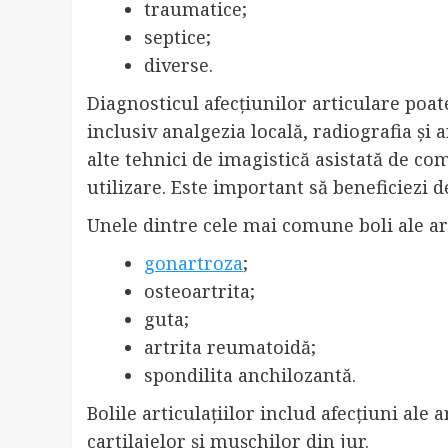
traumatice;
septice;
diverse.
Diagnosticul afecțiunilor articulare poa
inclusiv analgezia locală, radiografia și a
alte tehnici de imagistică asistată de co
utilizare. Este important să beneficiezi 
Unele dintre cele mai comune boli ale art
gonartroza
;
osteoartrita;
guta;
artrita reumatoidă;
spondilita anchilozantă.
Bolile articulațiilor includ afecțiuni ale 
cartilajelor și mușchilor din jur.