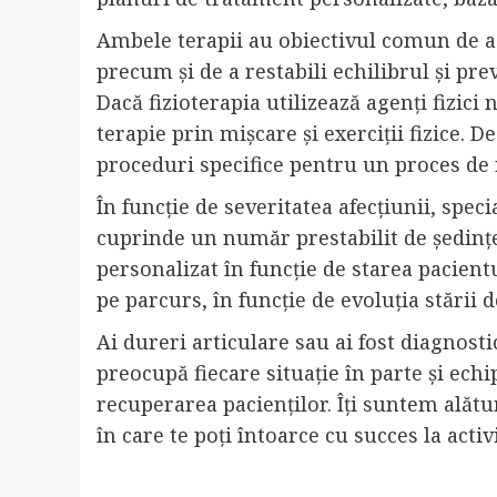
Ambele terapii au obiectivul comun de a 
precum și de a restabili echilibrul și pre
Dacă fizioterapia utilizează agenți fizici 
terapie prin mișcare și exerciții fizice. 
proceduri specifice pentru un proces de 
În funcție de severitatea afecțiunii, spec
cuprinde un număr prestabilit de ședințe 
personalizat în funcție de starea pacientu
pe parcurs, în funcție de evoluția stării 
Ai dureri articulare sau ai fost diagnost
preocupă fiecare situație în parte și ech
recuperarea pacienților. Îți suntem alăt
în care te poți întoarce cu succes la activ