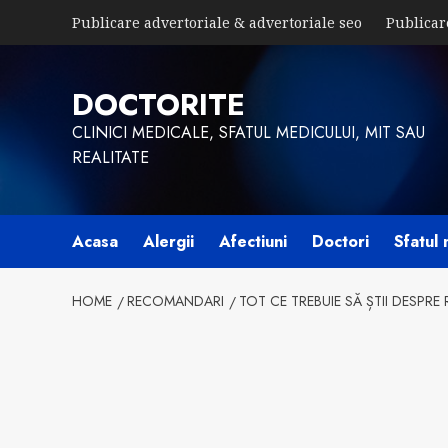
Skip
Publicare advertoriale & advertoriale seo
Publicar
to
content
DOCTORITE
CLINICI MEDICALE, SFATUL MEDICULUI, MIT SAU
REALITATE
Acasa
Alergii
Afectiuni
Doctori
Sfatul 
HOME
RECOMANDARI
TOT CE TREBUIE SĂ ȘTII DESPR