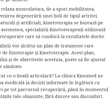
relaxa musculatura, de a spori mobilitatea,
venirea degenerării unei boli de tipul artritei.
naturali și artificiali, kinetoterapia se bazează pe
De asemenea, specialiștii kinetoterapeuți utilizează
recuperare care să conducă la rezultatele dorite.
ialiștii vor alcătui un plan de tratament care
de fizioterapie și kinetoterapie. Acest plan,
lui și de obiectivele acestuia, poate să fie ajustat
de sănătate.
icat cu o boală articulară? La clinica Kinomed ne
ipa medicală ia decizii informate în legătură cu
uri pe tot parcursul recuperării, până în momentul
itățile tale obișnuite, fără durere sau disconfort.