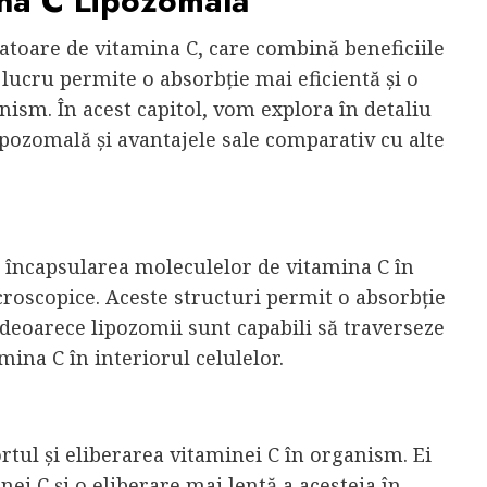
na C Lipozomală
atoare de vitamina C, care combină beneficiile
lucru permite o absorbție mai eficientă și o
nism. În acest capitol, vom explora în detaliu
pozomală și avantajele sale comparativ cu alte
 încapsularea moleculelor de vitamina C în
croscopice. Aceste structuri permit o absorbție
 deoarece lipozomii sunt capabili să traverseze
ina C în interiorul celulelor.
rtul și eliberarea vitaminei C în organism. Ei
ei C și o eliberare mai lentă a acesteia în