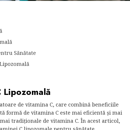
ă
omală
entru Sănătate
C Lipozomală
C Lipozomală
atoare de vitamina C, care combină beneficiile
tă formă de vitamina C este mai eficientă și mai
ai tradiționale de vitamina C. În acest articol,
taminei C lipozomale pentru sănătate.