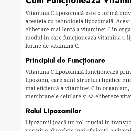
Cum Funcționează Vitami
Vitamina C lipozomală este o formă inov
acesteia cu tehnologia lipozomală. Acest 
eliberare mai lentă a vitaminei C în orga
modul în care funcționează vitamina C li
forme de vitamina C.
Principiul de Funcționare
Vitamina C lipozomală funcționează prin
lipozomi, care sunt structuri lipidice mi
mai eficientă a vitaminei C în organism,
membranele celulare și să elibereze vitam
Rolul Lipozomilor
Lipozomii joacă un rol crucial în transpo
permit o absorbție mai eficientă a vitamin