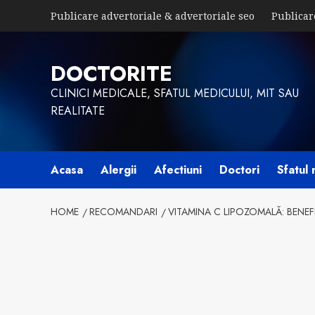
Skip
Publicare advertoriale & advertoriale seo
Publicar
to
content
DOCTORITE
CLINICI MEDICALE, SFATUL MEDICULUI, MIT SAU
REALITATE
Acasa
Alergii
Afectiuni
Doctori
Sfatul 
HOME
RECOMANDARI
VITAMINA C LIPOZOMALĂ: BENEFI