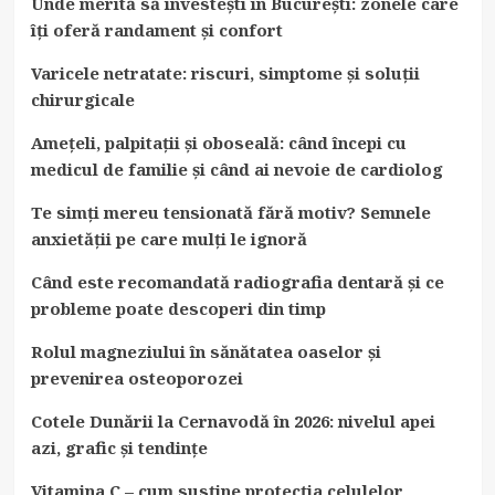
Unde merită să investești în București: zonele care
îți oferă randament și confort
Varicele netratate: riscuri, simptome și soluții
chirurgicale
Amețeli, palpitații și oboseală: când începi cu
medicul de familie și când ai nevoie de cardiolog
Te simți mereu tensionată fără motiv? Semnele
anxietății pe care mulți le ignoră
Când este recomandată radiografia dentară și ce
probleme poate descoperi din timp
Rolul magneziului în sănătatea oaselor și
prevenirea osteoporozei
Cotele Dunării la Cernavodă în 2026: nivelul apei
azi, grafic și tendințe
Vitamina C – cum susține protecția celulelor