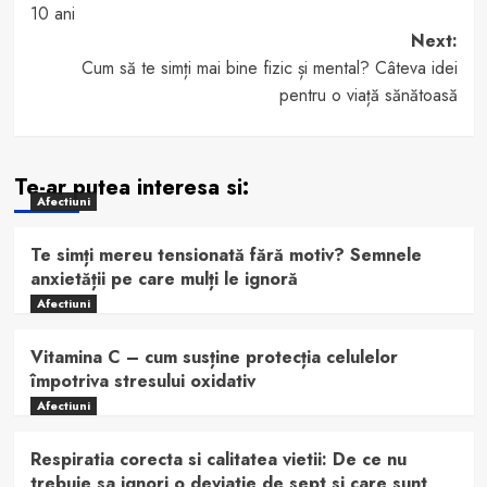
navigation
10 ani
Next:
Cum să te simți mai bine fizic și mental? Câteva idei
pentru o viață sănătoasă
Te-ar putea interesa si:
Afectiuni
Te simți mereu tensionată fără motiv? Semnele
anxietății pe care mulți le ignoră
Afectiuni
Vitamina C – cum susține protecția celulelor
împotriva stresului oxidativ
Afectiuni
Respiratia corecta si calitatea vietii: De ce nu
trebuie sa ignori o deviatie de sept si care sunt