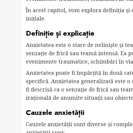
În acest capitol, vom explora definiția și 
inițiale.
Definiție și explicație
Anxietatea este o stare de neliniște și te
senzație de frică sau teamă intensă. Ea po
evenimente traumatice, schimbări în via
Anxietatea poate fi împărțită în două cat
specifică. Anxietatea generalizată este o 
fi descrisă ca o senzație de frică sau tea
irațională de anumite situații sau obiecte
Cauzele anxietății
Cauzele anxietății sunt diverse și compl
anxietății sunt: