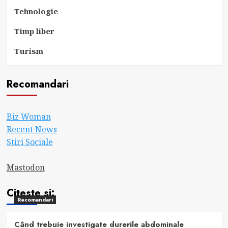
Tehnologie
Timp liber
Turism
Recomandari
Biz Woman
Recent News
Stiri Sociale
Mastodon
Citeste si:
Recomandari
Când trebuie investigate durerile abdominale