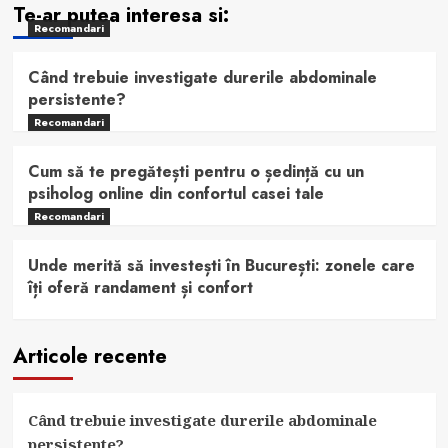
Te-ar putea interesa si:
Recomandari
Când trebuie investigate durerile abdominale
persistente?
Recomandari
Cum să te pregătești pentru o ședință cu un
psiholog online din confortul casei tale
Recomandari
Unde merită să investești în București: zonele care
îți oferă randament și confort
Articole recente
Când trebuie investigate durerile abdominale
persistente?