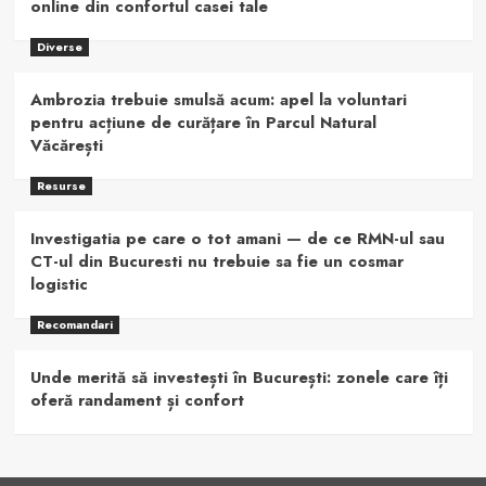
online din confortul casei tale
Diverse
Ambrozia trebuie smulsă acum: apel la voluntari
pentru acțiune de curățare în Parcul Natural
Văcărești
Resurse
Investigatia pe care o tot amani — de ce RMN-ul sau
CT-ul din Bucuresti nu trebuie sa fie un cosmar
logistic
Recomandari
Unde merită să investești în București: zonele care îți
oferă randament și confort