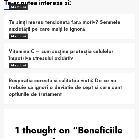
Te-ar putea interesa si:
Afectiuni
Te simți mereu tensionată fără motiv? Semnele
anxietății pe care mulți le ignoră
Afectiuni
Vitamina C – cum susține protecția celulelor
împotriva stresului oxidativ
Afectiuni
Respiratia corecta si calitatea vietii: De ce nu
trebuie sa ignori o deviatie de sept si care sunt
optiunile de tratament
1 thought on “
Beneficiile