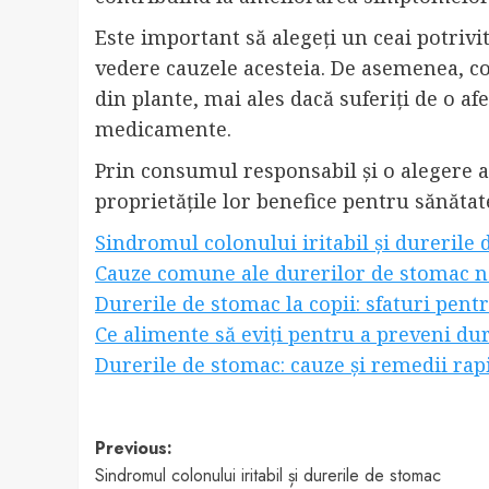
Este important să alegeți un ceai potrivi
vedere cauzele acesteia. De asemenea, c
din plante, mai ales dacă suferiți de o a
medicamente.
Prin consumul responsabil și o alegere ad
proprietățile lor benefice pentru sănăt
Sindromul colonului iritabil și durerile
Cauze comune ale durerilor de stomac 
Durerile de stomac la copii: sfaturi pentr
Ce alimente să eviți pentru a preveni du
Durerile de stomac: cauze și remedii rap
Post
Previous:
Sindromul colonului iritabil și durerile de stomac