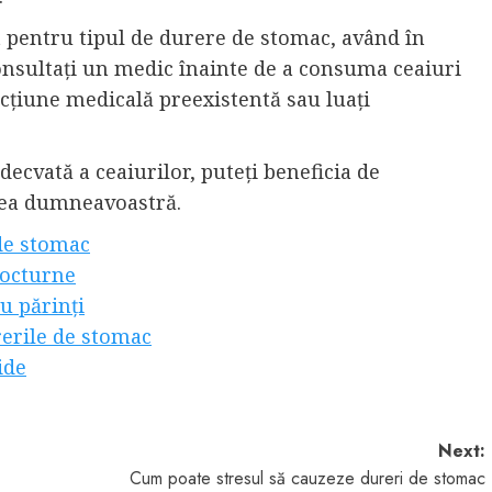
t pentru tipul de durere de stomac, având în
onsultați un medic înainte de a consuma ceaiuri
fecțiune medicală preexistentă sau luați
ecvată a ceaiurilor, puteți beneficia de
atea dumneavoastră.
 de stomac
nocturne
u părinți
rerile de stomac
ide
Next:
Cum poate stresul să cauzeze dureri de stomac