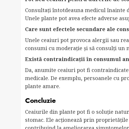
Consultați întotdeauna medicul înainte de
Unele plante pot avea efecte adverse asup
Care sunt efectele secundare ale con
Unele ceaiuri pot provoca alergii sau rea
consumi cu moderație și să consulți un m
Există contraindicații în consumul a
Da, anumite ceaiuri pot fi contraindicat
medicale. De exemplu, persoanele cu prob
plante amare.
Concluzie
Ceaiurile din plante pot fi o soluție natu
stomac. Ele acționează prin proprietățile 
contribuind la ameliorarea simptomelor