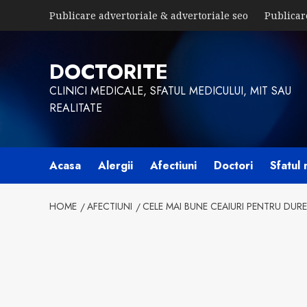
Skip
Publicare advertoriale & advertoriale seo
Publicar
to
content
DOCTORITE
CLINICI MEDICALE, SFATUL MEDICULUI, MIT SAU
REALITATE
Acasa
Alergii
Afectiuni
Doctori
Sfatul 
HOME
AFECTIUNI
CELE MAI BUNE CEAIURI PENTRU DUR