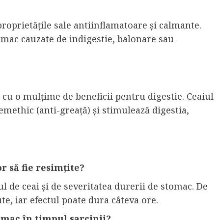
roprietățile sale antiinflamatoare și calmante.
omac cauzate de indigestie, balonare sau
 cu o mulțime de beneficii pentru digestie. Ceaiul
emethic (anti-greață) și stimulează digestia,
r să fie resimțite?
ul de ceai și de severitatea durerii de stomac. De
te, iar efectul poate dura câteva ore.
omac în timpul sarcinii?