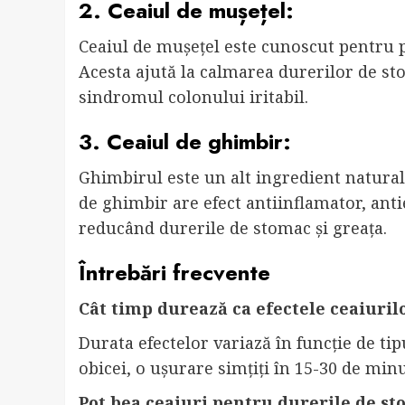
2. Ceaiul de mușețel:
Ceaiul de mușețel este cunoscut pentru p
Acesta ajută la calmarea durerilor de st
sindromul colonului iritabil.
3. Ceaiul de ghimbir:
Ghimbirul este un alt ingredient natural
de ghimbir are efect antiinflamator, anti
reducând durerile de stomac și greața.
Întrebări frecvente
Cât timp durează ca efectele ceaiurilo
Durata efectelor variază în funcție de tip
obicei, o ușurare simțiți în 15-30 de minu
Pot bea ceaiuri pentru durerile de st