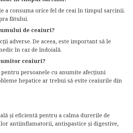
 a consuma orice fel de ceai în timpul sarcinii.
ra fătului.
sumului de ceaiuri?
cții adverse. De aceea, este important să le
edic în caz de îndoială.
numitor ceaiuri?
e pentru persoanele cu anumite afecțiuni
leme hepatice ar trebui să evite ceaiurile din
rală și eficientă pentru a calma durerile de
lor antiinflamatorii, antispastice și digestive,
.