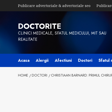
Skip
Publicare advertoriale & advertoriale seo
Publicar
to
content
DOCTORITE
CLINICI MEDICALE, SFATUL MEDICULUI, MIT SAU
REALITATE
Acasa
Alergii
Afectiuni
Doctori
Sfatul 
HOME
DOCTORI
CHRISTIAAN BARNARD: PRIMUL CHIRU