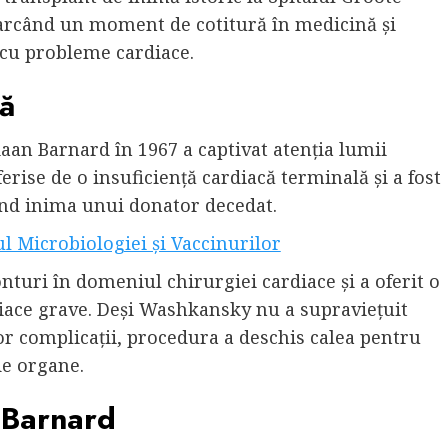
arcând un moment de cotitură în medicină și
cu probleme cardiace.
mă
aan Barnard în 1967 a captivat atenția lumii
erise de o insuficiență cardiacă terminală și a fost
ind inima unui donator decedat.
ul Microbiologiei și Vaccinurilor
nturi în domeniul chirurgiei cardiace și a oferit o
rdiace grave. Deși Washkansky nu a supraviețuit
r complicații, procedura a deschis calea pentru
de organe.
n Barnard