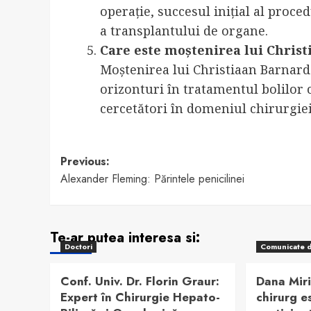
operație, succesul inițial al proce
a transplantului de organe.
Care este moștenirea lui Chris
Moștenirea lui Christiaan Barnard
orizonturi în tratamentul bolilor c
cercetători în domeniul chirurgiei
Post
Previous:
Alexander Fleming: Părintele penicilinei
navigation
Te-ar putea interesa si:
Doctori
Comunicate 
Conf. Univ. Dr. Florin Graur:
Dana Miri
Expert în Chirurgie Hepato-
chirurg e