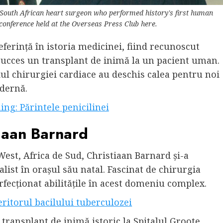
 South African heart surgeon who performed history's first human
 conference held at the Overseas Press Club here.
ferință în istoria medicinei, fiind recunoscut
succes un transplant de inimă la un pacient uman.
ul chirurgiei cardiace au deschis calea pentru noi
dernă.
ng: Părintele penicilinei
tiaan Barnard
est, Africa de Sud, Christiaan Barnard și-a
ist în orașul său natal. Fascinat de chirurgia
perfecționat abilitățile în acest domeniu complex.
ritorul bacilului tuberculozei
transplant de inimă istoric la Spitalul Groote