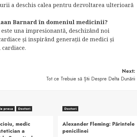
durii a deschis calea pentru dezvoltarea ulterioară
tiaan Barnard în domeniul medicinii?
 este una impresionantă, deschizând noi
ardiace și inspirând generații de medici și
 cardiace.
Next:
Tot ce Trebuie să Știi Despre Delta Dunării
de presa
Doctori
Doctori
cioiu, medic
Alexander Fleming: Părintele
stetician a
penicilinei