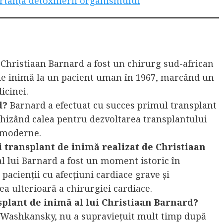
rtanța detoxifierii organismului
)
Christiaan Barnard a fost un chirurg sud-african
 de inimă la un pacient uman în 1967, marcând un
icinei.
d?
Barnard a efectuat cu succes primul transplant
hizând calea pentru dezvoltarea transplantului
e moderne.
 transplant de inimă realizat de Christiaan
l lui Barnard a fost un moment istoric în
pacienții cu afecțiuni cardiace grave și
a ulterioară a chirurgiei cardiace.
nsplant de inimă al lui Christiaan Barnard?
s Washkansky, nu a supraviețuit mult timp după