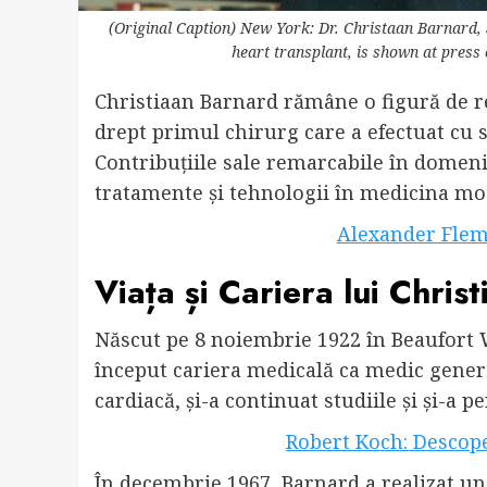
(Original Caption) New York: Dr. Christaan Barnard,
heart transplant, is shown at press
Christiaan Barnard rămâne o figură de re
drept primul chirurg care a efectuat cu 
Contribuțiile sale remarcabile în domeni
tratamente și tehnologii în medicina mo
Alexander Flemi
Viața și Cariera lui Chris
Născut pe 8 noiembrie 1922 în Beaufort W
început cariera medicală ca medic general
cardiacă, și-a continuat studiile și și-a 
Robert Koch: Descope
În decembrie 1967, Barnard a realizat un 