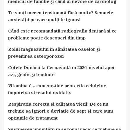
medicul de familie și când ai nevoie de cardiolog
Te simți mereu tensionată fără motiv? Semnele
anxietății pe care mulți le ignoră
Când este recomandată radiografia dentară și ce
probleme poate descoperi din timp
Rolul magneziului în sănătatea oaselor și
prevenirea osteoporozei
Cotele Dunării la Cernavodă în 2026: nivelul apei
azi, grafic și tendințe
Vitamina C – cum susține protecția celulelor
împotriva stresului oxidativ
Respiratia corecta si calitatea vietii: De ce nu
trebuie sa ignori o deviatie de sept si care sunt
optiunile de tratament
Susținerea imunității în sezonul rece: ce trebuie să