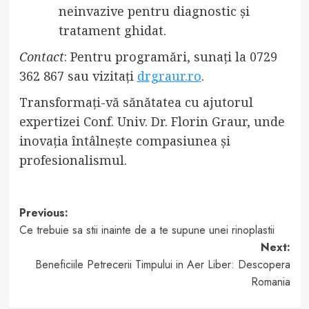
neinvazive pentru diagnostic și
tratament ghidat.
Contact
: Pentru programări, sunați la 0729
362 867 sau vizitați
drgraur.ro
.
Transformați-vă sănătatea cu ajutorul
expertizei Conf. Univ. Dr. Florin Graur, unde
inovația întâlnește compasiunea și
profesionalismul.
Post
Previous:
Ce trebuie sa stii inainte de a te supune unei rinoplastii
navigation
Next:
Beneficiile Petrecerii Timpului in Aer Liber: Descopera
Romania