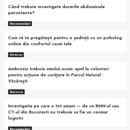
Când trebuie investigate durerile abdominale
persistente?
Recomandari
Cum să te pregătești pentru o ședință cu un psiholog
online din confortul casei tale
Diverse
Ambrozia trebuie smulsă acum: apel la voluntari
pentru acțiune de curățare în Parcul Natural
Văcărești
Resurse
Investigatia pe care o tot amani — de ce RMN-ul sau
CT-ul din Bucuresti nu trebuie sa fie un cosmar
logistic
Recomandari