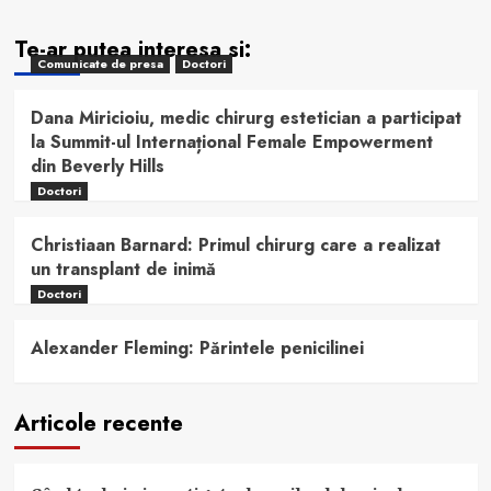
Te-ar putea interesa si:
Comunicate de presa
Doctori
Dana Miricioiu, medic chirurg estetician a participat
la Summit-ul Internațional Female Empowerment
din Beverly Hills
Doctori
Christiaan Barnard: Primul chirurg care a realizat
un transplant de inimă
Doctori
Alexander Fleming: Părintele penicilinei
Articole recente