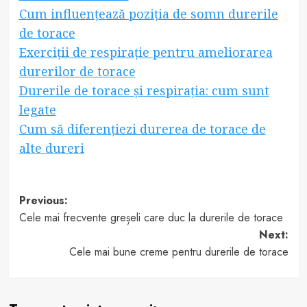
Cum influențează poziția de somn durerile
de torace
Exerciții de respirație pentru ameliorarea
durerilor de torace
Durerile de torace și respirația: cum sunt
legate
Cum să diferențiezi durerea de torace de
alte dureri
Post
Previous:
Cele mai frecvente greșeli care duc la durerile de torace
navigation
Next:
Cele mai bune creme pentru durerile de torace