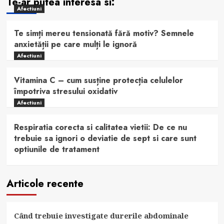
Te-ar putea interesa si:
Afectiuni
Te simți mereu tensionată fără motiv? Semnele
anxietății pe care mulți le ignoră
Afectiuni
Vitamina C – cum susține protecția celulelor
împotriva stresului oxidativ
Afectiuni
Respiratia corecta si calitatea vietii: De ce nu
trebuie sa ignori o deviatie de sept si care sunt
optiunile de tratament
Articole recente
Când trebuie investigate durerile abdominale