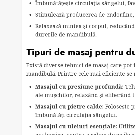
Îmbunătățește circulația sângelui, fa
Stimulează producerea de endorfine, c
Relaxează mintea și corpul, reducând 
durerile de mandibulă.
Tipuri de masaj pentru d
Există diverse tehnici de masaj care pot 
mandibulă. Printre cele mai eficiente se
Masajul cu presiune profundă:
Tehn
ale mușchilor, relaxând și eliberând 
Masajul cu pietre calde:
Folosește p
îmbunătăți circulația sângelui.
Masajul cu uleiuri esențiale:
Utiliz
analgezice, pentru a calma durerile și