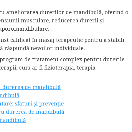
tru ameliorarea durerilor de mandibulă, oferind o
ensiunii musculare, reducerea durerii și
temporomandibulare.
ist calificat în masaj terapeutic pentru a stabili
ă răspundă nevoilor individuale.
ui program de tratament complex pentru durerile
erapii, cum ar fi fizioterapia, terapia
ru durerea de mandibulă
andibulă
are: sfaturi și prevenție
tru durerea de mandibulă
 mandibulă