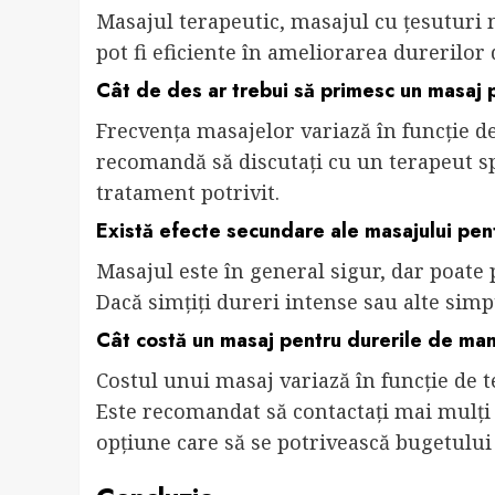
Masajul terapeutic, masajul cu țesuturi 
pot fi eficiente în ameliorarea durerilor
Cât de des ar trebui să primesc un masaj 
Frecvența masajelor variază în funcție de
recomandă să discutați cu un terapeut sp
tratament potrivit.
Există efecte secundare ale masajului pen
Masajul este în general sigur, dar poate
Dacă simțiți dureri intense sau alte sim
Cât costă un masaj pentru durerile de ma
Costul unui masaj variază în funcție de t
Este recomandat să contactați mai mulți t
opțiune care să se potrivească bugetulu