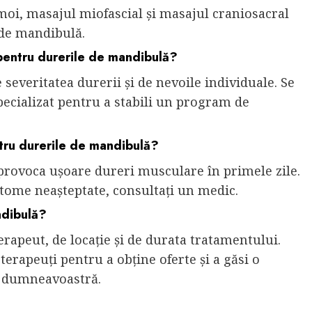
moi, masajul miofascial și masajul craniosacral
 de mandibulă.
pentru durerile de mandibulă?
 severitatea durerii și de nevoile individuale. Se
ecializat pentru a stabili un program de
tru durerile de mandibulă?
 provoca ușoare dureri musculare în primele zile.
ptome neașteptate, consultați un medic.
ndibulă?
erapeut, de locație și de durata tratamentului.
erapeuți pentru a obține oferte și a găsi o
i dumneavoastră.