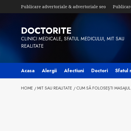
Skip
Publicare advertoriale & advertoriale seo
Publicar
to
content
DOCTORITE
CLINICI MEDICALE, SFATUL MEDICULUI, MIT SAU
REALITATE
Acasa
Alergii
Afectiuni
Doctori
Sfatul 
HOME
MIT SAU REALITATE
CUM SĂ FOLOSEȘTI MASAJUL