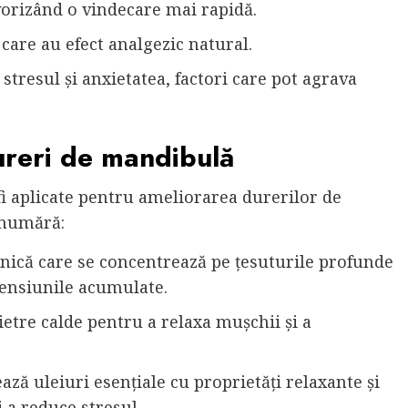
vorizând o vindecare mai rapidă.
are au efect analgezic natural.
stresul și anxietatea, factori care pot agrava
ureri de mandibulă
fi aplicate pentru ameliorarea durerilor de
 numără:
ică care se concentrează pe țesuturile profunde
tensiunile acumulate.
ietre calde pentru a relaxa mușchii și a
ează uleiuri esențiale cu proprietăți relaxante și
 a reduce stresul.