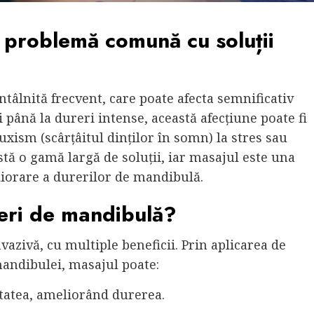
 problemă comună cu soluții
âlnită frecvent, care poate afecta semnificativ
ri până la dureri intense, această afecțiune poate fi
ruxism (scârțâitul dinților în somn) la stres sau
stă o gamă largă de soluții, iar masajul este una
liorare a durerilor de mandibulă.
eri de mandibulă?
vazivă, cu multiple beneficii. Prin aplicarea de
mandibulei, masajul poate:
tatea, ameliorând durerea.