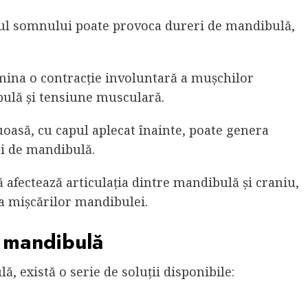
mpul somnului poate provoca dureri de mandibulă,
ina o contracție involuntară a mușchilor
ulă și tensiune musculară.
oasă, cu capul aplecat înainte, poate genera
ri de mandibulă.
fectează articulația dintre mandibulă și craniu,
ea mișcărilor mandibulei.
e mandibulă
, există o serie de soluții disponibile: