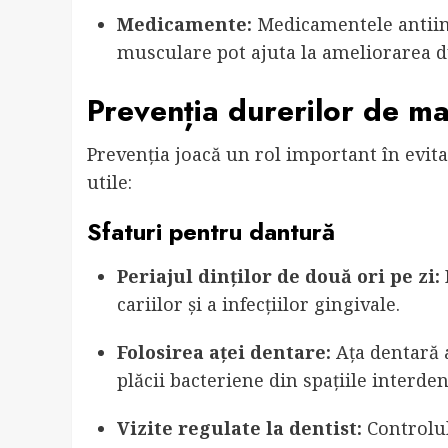
Medicamente:
Medicamentele antiinf
musculare pot ajuta la ameliorarea d
Prevenția durerilor de m
Prevenția joacă un rol important în evita
utile:
Sfaturi pentru dantură
Periajul dinților de două ori pe zi:
cariilor și a infecțiilor gingivale.
Folosirea aței dentare:
Ața dentară a
plăcii bacteriene din spațiile interde
Vizite regulate la dentist:
Controlul