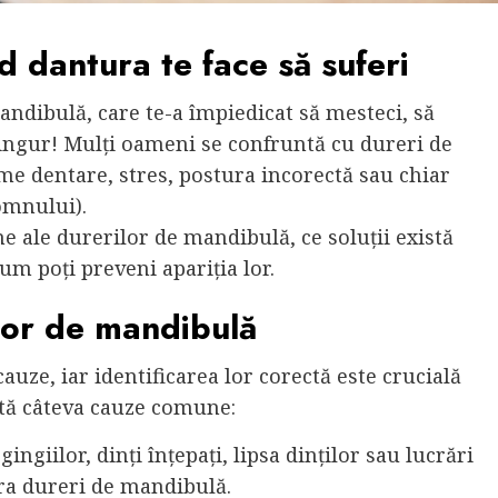
 dantura te face să suferi
andibulă, care te-a împiedicat să mesteci, să
singur! Mulți oameni se confruntă cu dureri de
me dentare, stres, postura incorectă sau chiar
omnului).
e ale durerilor de mandibulă, ce soluții există
um poți preveni apariția lor.
lor de mandibulă
uze, iar identificarea lor corectă este crucială
ată câteva cauze comune:
 gingiilor, dinți înțepați, lipsa dinților sau lucrări
a dureri de mandibulă.