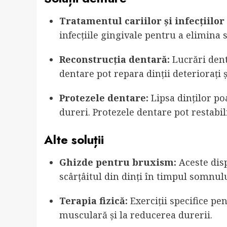
Tratamentul cariilor și infecțiilor
infecțiile gingivale pentru a elimina 
Reconstrucția dentară:
Lucrări dent
dentare pot repara dinții deteriorați
Protezele dentare:
Lipsa dinților po
dureri. Protezele dentare pot restabil
Alte soluții
Ghizde pentru bruxism:
Aceste disp
scârțâitul din dinți în timpul somnul
Terapia fizică:
Exerciții specifice pe
musculară și la reducerea durerii.