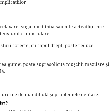
plicațiilor.
relaxare, yoga, meditația sau alte activități care
 tensiunilor musculare.
turi corecte, cu capul drept, poate reduce
ea gumei poate suprasolicita mușchii maxilare și
lă.
e durerile de mandibulă și problemele dentare:
ist?