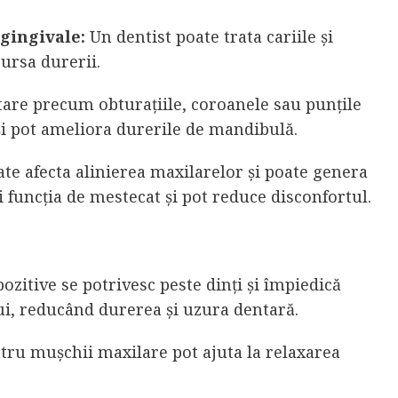
 gingivale:
Un dentist poate trata cariile și
sursa durerii.
are precum obturațiile, coroanele sau punțile
 și pot ameliora durerile de mandibulă.
ate afecta alinierea maxilarelor și poate genera
i funcția de mestecat și pot reduce disconfortul.
ozitive se potrivesc peste dinți și împiedică
ui, reducând durerea și uzura dentară.
ntru mușchii maxilare pot ajuta la relaxarea