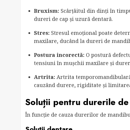
Bruxism:
Scârțâitul din dinți în ti
dureri de cap și uzură dentară.
Stres:
Stresul emoțional poate determ
maxilare, ducând la dureri de mandib
Postura incorectă:
O postură defectu
tensiuni în mușchii maxilare și dure
Artrita:
Artrita temporomandibulară a
cauzând durere, rigiditate și limitar
Soluții pentru durerile d
În funcție de cauza durerilor de mandibulă
Soluții dentare