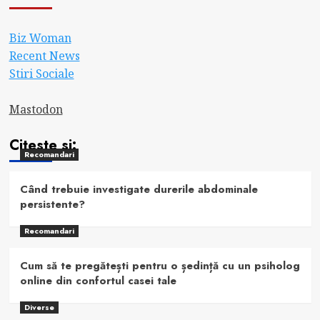
Biz Woman
Recent News
Stiri Sociale
Mastodon
Citeste si:
Recomandari
Când trebuie investigate durerile abdominale
persistente?
Recomandari
Cum să te pregătești pentru o ședință cu un psiholog
online din confortul casei tale
Diverse