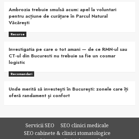
Ambrozia trebuie smulsă acum: apel la voluntari
pentru acțiune de curățare în Parcul Natural
Văcărești
Resurse
Investigatia pe care o tot amani — de ce RMN-ul sau
CT-ul din Bucuresti nu trebuie sa fie un cosmar
logistic
Recomandari
Unde merită să investești în București: zonele care îți
oferă randament și confort
Servicii SEO
SEO clinici medicale
SEO cabinete & clinici stomatologice