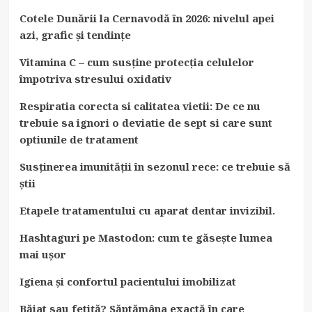
Cotele Dunării la Cernavodă în 2026: nivelul apei
azi, grafic și tendințe
Vitamina C – cum susține protecția celulelor
împotriva stresului oxidativ
Respiratia corecta si calitatea vietii: De ce nu
trebuie sa ignori o deviatie de sept si care sunt
optiunile de tratament
Susținerea imunității în sezonul rece: ce trebuie să
știi
Etapele tratamentului cu aparat dentar invizibil.
Hashtaguri pe Mastodon: cum te găsește lumea
mai ușor
Igiena și confortul pacientului imobilizat
Băiat sau fetiță? Săptămâna exactă în care