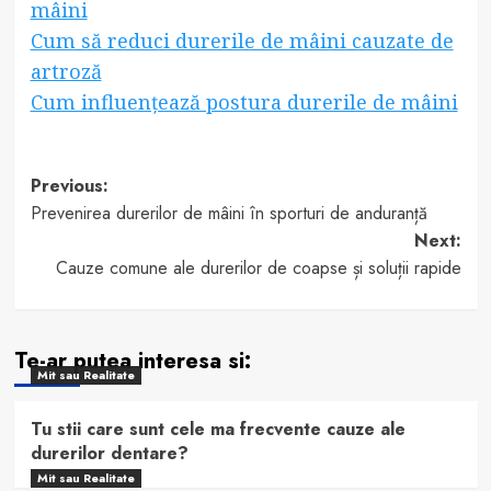
mâini
Cum să reduci durerile de mâini cauzate de
artroză
Cum influențează postura durerile de mâini
Post
Previous:
Prevenirea durerilor de mâini în sporturi de anduranță
navigation
Next:
Cauze comune ale durerilor de coapse și soluții rapide
Te-ar putea interesa si:
Mit sau Realitate
Tu stii care sunt cele ma frecvente cauze ale
durerilor dentare?
Mit sau Realitate