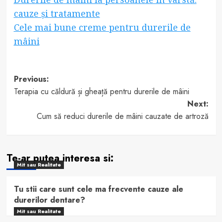
cauze și tratamente
Cele mai bune creme pentru durerile de
mâini
Post
Previous:
Terapia cu căldură și gheață pentru durerile de mâini
navigation
Next:
Cum să reduci durerile de mâini cauzate de artroză
Te-ar putea interesa si:
Mit sau Realitate
Tu stii care sunt cele ma frecvente cauze ale
durerilor dentare?
Mit sau Realitate