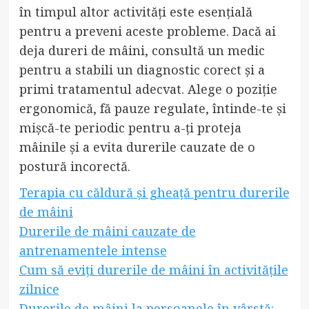
în timpul altor activități este esențială
pentru a preveni aceste probleme. Dacă ai
deja dureri de mâini, consultă un medic
pentru a stabili un diagnostic corect și a
primi tratamentul adecvat. Alege o poziție
ergonomică, fă pauze regulate, întinde-te și
mișcă-te periodic pentru a-ți proteja
mâinile și a evita durerile cauzate de o
postură incorectă.
Terapia cu căldură și gheață pentru durerile
de mâini
Durerile de mâini cauzate de
antrenamentele intense
Cum să eviți durerile de mâini în activitățile
zilnice
Durerile de mâini la persoanele în vârstă: