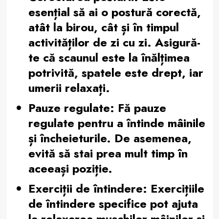
esențial să ai o postură corectă,
atât la birou, cât și în timpul
activităților de zi cu zi. Asigură-
te că scaunul este la înălțimea
potrivită, spatele este drept, iar
umerii relaxați.
Pauze regulate
: Fă pauze
regulate pentru a întinde mâinile
și încheieturile. De asemenea,
evită să stai prea mult timp în
aceeași poziție.
Exerciții de întindere
: Exercițiile
de întindere specifice pot ajuta
la relaxarea mușchilor mâinilor și