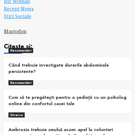
Biz Woman
Recent News
Stiri Sociale
Mastodon
Citeste si:
Recomandari
Când trebuie investigate durerile abdominale
persistente?
Recomandari
Cum să te pregătești pentru o ședință cu un psiholog
online din confortul casei tale
Diverse
Ambrozia trebuie smulsă acum: apel la voluntari