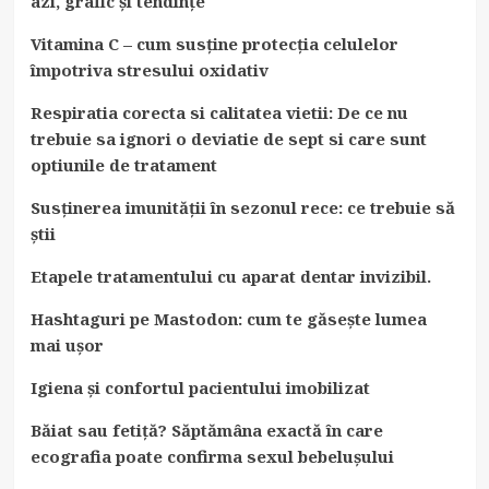
azi, grafic și tendințe
Vitamina C – cum susține protecția celulelor
împotriva stresului oxidativ
Respiratia corecta si calitatea vietii: De ce nu
trebuie sa ignori o deviatie de sept si care sunt
optiunile de tratament
Susținerea imunității în sezonul rece: ce trebuie să
știi
Etapele tratamentului cu aparat dentar invizibil.
Hashtaguri pe Mastodon: cum te găsește lumea
mai ușor
Igiena și confortul pacientului imobilizat
Băiat sau fetiță? Săptămâna exactă în care
ecografia poate confirma sexul bebelușului