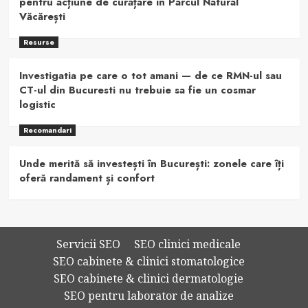
pentru acțiune de curățare în Parcul Natural
Văcărești
Resurse
Investigatia pe care o tot amani — de ce RMN-ul sau
CT-ul din Bucuresti nu trebuie sa fie un cosmar
logistic
Recomandari
Unde merită să investești în București: zonele care îți
oferă randament și confort
Servicii SEO
SEO clinici medicale
SEO cabinete & clinici stomatologice
SEO cabinete & clinici dermatologie
SEO pentru laborator de analize