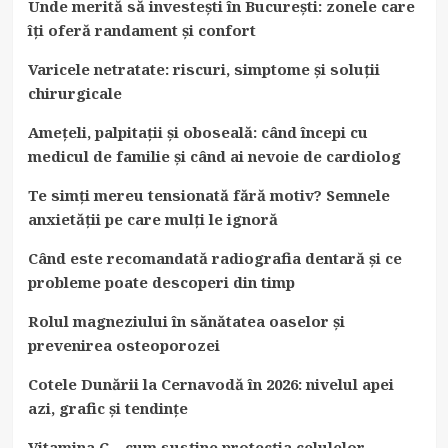
Unde merită să investești în București: zonele care
îți oferă randament și confort
Varicele netratate: riscuri, simptome și soluții
chirurgicale
Amețeli, palpitații și oboseală: când începi cu
medicul de familie și când ai nevoie de cardiolog
Te simți mereu tensionată fără motiv? Semnele
anxietății pe care mulți le ignoră
Când este recomandată radiografia dentară și ce
probleme poate descoperi din timp
Rolul magneziului în sănătatea oaselor și
prevenirea osteoporozei
Cotele Dunării la Cernavodă în 2026: nivelul apei
azi, grafic și tendințe
Vitamina C – cum susține protecția celulelor