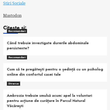
Stiri Sociale
Mastodon
Citeste si:
Recomandari
Când trebuie investigate durerile abdominale
persistente?
Recomandari
Cum să te pregătești pentru o ședință cu un psiholog
online din confortul casei tale
Diverse
Ambrozia trebuie smulsă acum: apel la voluntari
pentru acțiune de curățare în Parcul Natural
Văcărești