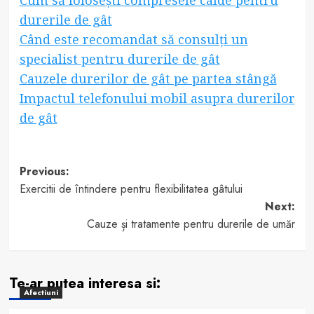
durerile de gât
Când este recomandat să consulți un
specialist pentru durerile de gât
Cauzele durerilor de gât pe partea stângă
Impactul telefonului mobil asupra durerilor
de gât
Post
Previous:
Exercitii de întindere pentru flexibilitatea gâtului
navigation
Next:
Cauze și tratamente pentru durerile de umăr
Te-ar putea interesa si:
Afectiuni