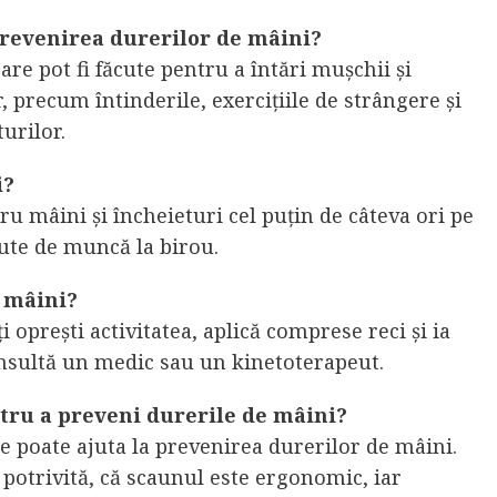
 prevenirea durerilor de mâini?
are pot fi făcute pentru a întări mușchii și
r, precum întinderile, exercițiile de strângere și
urilor.
i?
ru mâini și încheieturi cel puțin de câteva ori pe
nute de muncă la birou.
e mâini?
i oprești activitatea, aplică comprese reci și ia
onsultă un medic sau un kinetoterapeut.
entru a preveni durerile de mâini?
are poate ajuta la prevenirea durerilor de mâini.
 potrivită, că scaunul este ergonomic, iar