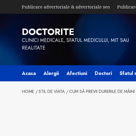
Skip
Publicare advertoriale & advertoriale seo
Publicar
to
content
DOCTORITE
CLINICI MEDICALE, SFATUL MEDICULUI, MIT SAU
REALITATE
Acasa
Alergii
Afectiuni
Doctori
Sfatul 
HOME
STIL DE VIATA
CUM SĂ PREVII DURERILE DE MÂIN