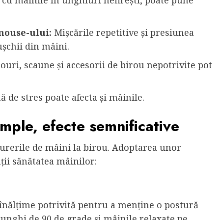
 cu mâinile în unghiuri nefirești, poate pune
 mouse-ului:
Mișcările repetitive și presiunea
șchii din mâini.
ouri, scaune și accesorii de birou nepotrivite pot
de stres poate afecta și mâinile.
imple, efecte semnificative
urerile de mâini la birou. Adoptarea unor
ții sănătatea mâinilor:
 înălțime potrivită pentru a menține o postură
n unghi de 90 de grade și mâinile relaxate pe