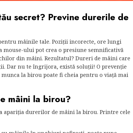
tău secret? Previne durerile de
pentru mâinile tale. Poziții incorecte, ore lungi
ă a mouse-ului pot crea o presiune semnificativă
chilor din mâini. Rezultatul? Dureri de mâini care
ții. Dar nu te îngrijora, există soluții! O prevenție
 munca la birou poate fi cheia pentru o viață mai
e mâini la birou?
la apariția durerilor de mâini la birou. Printre cele