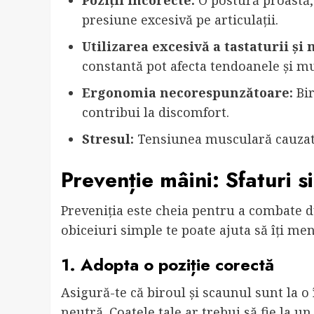
Poziții incorecte:
O postură proastă,
presiune excesivă pe articulații.
Utilizarea excesivă a tastaturii și
constantă pot afecta tendoanele și mu
Ergonomia necorespunzătoare:
Bir
contribui la discomfort.
Stresul:
Tensiunea musculară cauzată 
Prevenție mâini: Sfaturi s
Preveniția este cheia pentru a combate d
obiceiuri simple te poate ajuta să îți men
1. Adopta o poziție corectă
Asigură-te că biroul și scaunul sunt la o
neutră. Coatele tale ar trebui să fie la u