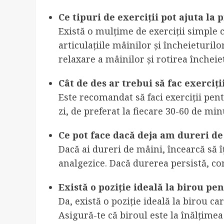
Ce tipuri de exerciții pot ajuta la
Există o mulțime de exerciții simple c
articulațiile mâinilor și încheieturilo
relaxare a mâinilor și rotirea încheiet
Cât de des ar trebui să fac exerciți
Este recomandat să faci exerciții pent
zi, de preferat la fiecare 30-60 de mi
Ce pot face dacă deja am dureri d
Dacă ai dureri de mâini, încearcă să îț
analgezice. Dacă durerea persistă, c
Există o poziție ideală la birou p
Da, există o poziție ideală la birou c
Asigură-te că biroul este la înălțimea