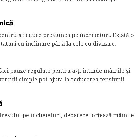
mică
entru a reduce presiunea pe încheieturi. Există o
taturi cu înclinare până la cele cu divizare.
ă faci pauze regulate pentru a-ți întinde mâinile și
erciții simple pot ajuta la reducerea tensiunii
ă
stresului pe încheieturi, deoarece forțează mâinile