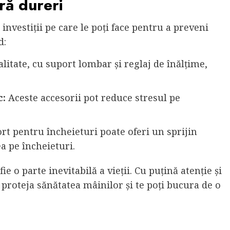
ără dureri
 investiții pe care le poți face pentru a preveni
d:
litate, cu suport lombar și reglaj de înălțime,
c:
Aceste accesorii pot reduce stresul pe
t pentru încheieturi poate oferi un sprijin
a pe încheieturi.
e o parte inevitabilă a vieții. Cu puțină atenție și
i proteja sănătatea mâinilor și te poți bucura de o