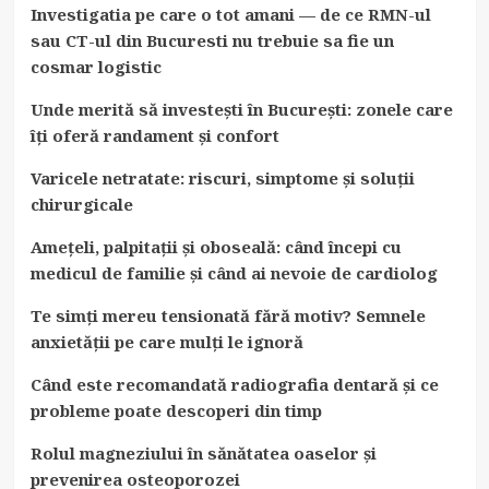
Investigatia pe care o tot amani — de ce RMN-ul
sau CT-ul din Bucuresti nu trebuie sa fie un
cosmar logistic
Unde merită să investești în București: zonele care
îți oferă randament și confort
Varicele netratate: riscuri, simptome și soluții
chirurgicale
Amețeli, palpitații și oboseală: când începi cu
medicul de familie și când ai nevoie de cardiolog
Te simți mereu tensionată fără motiv? Semnele
anxietății pe care mulți le ignoră
Când este recomandată radiografia dentară și ce
probleme poate descoperi din timp
Rolul magneziului în sănătatea oaselor și
prevenirea osteoporozei