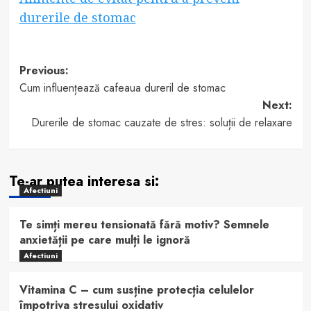
durerile de stomac
Post
Previous:
Cum influențează cafeaua dureril de stomac
navigation
Next:
Durerile de stomac cauzate de stres: soluții de relaxare
Te-ar putea interesa si:
Afectiuni
Te simți mereu tensionată fără motiv? Semnele
anxietății pe care mulți le ignoră
Afectiuni
Vitamina C – cum susține protecția celulelor
împotriva stresului oxidativ