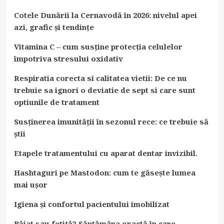
Cotele Dunării la Cernavodă în 2026: nivelul apei
azi, grafic și tendințe
Vitamina C – cum susține protecția celulelor
împotriva stresului oxidativ
Respiratia corecta si calitatea vietii: De ce nu
trebuie sa ignori o deviatie de sept si care sunt
optiunile de tratament
Susținerea imunității în sezonul rece: ce trebuie să
știi
Etapele tratamentului cu aparat dentar invizibil.
Hashtaguri pe Mastodon: cum te găsește lumea
mai ușor
Igiena și confortul pacientului imobilizat
Băiat sau fetiță? Săptămâna exactă în care