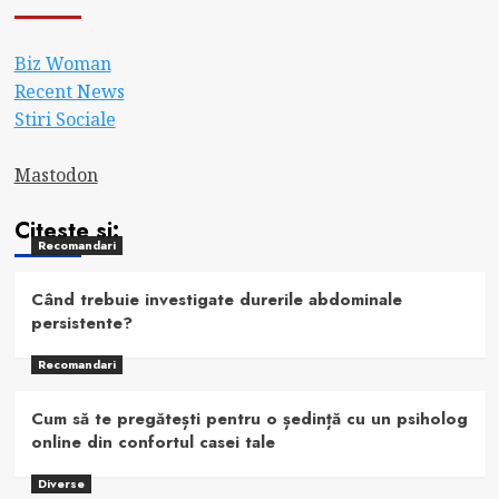
Biz Woman
Recent News
Stiri Sociale
Mastodon
Citeste si:
Recomandari
Când trebuie investigate durerile abdominale
persistente?
Recomandari
Cum să te pregătești pentru o ședință cu un psiholog
online din confortul casei tale
Diverse