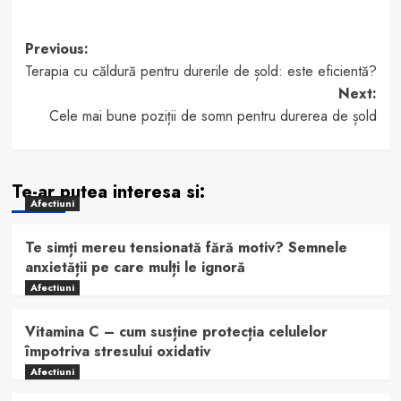
Post
Previous:
Terapia cu căldură pentru durerile de șold: este eficientă?
navigation
Next:
Cele mai bune poziții de somn pentru durerea de șold
Te-ar putea interesa si:
Afectiuni
Te simți mereu tensionată fără motiv? Semnele
anxietății pe care mulți le ignoră
Afectiuni
Vitamina C – cum susține protecția celulelor
împotriva stresului oxidativ
Afectiuni