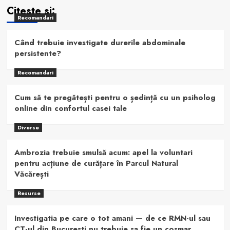
Citeste si:
Recomandari
Când trebuie investigate durerile abdominale
persistente?
Recomandari
Cum să te pregătești pentru o ședință cu un psiholog
online din confortul casei tale
Diverse
Ambrozia trebuie smulsă acum: apel la voluntari
pentru acțiune de curățare în Parcul Natural
Văcărești
Resurse
Investigatia pe care o tot amani — de ce RMN-ul sau
CT-ul din Bucuresti nu trebuie sa fie un cosmar