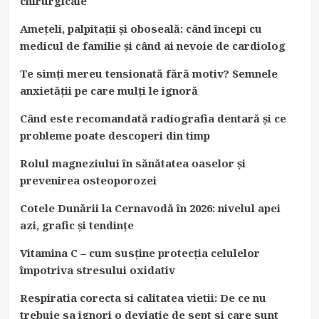
chirurgicale
Amețeli, palpitații și oboseală: când începi cu
medicul de familie și când ai nevoie de cardiolog
Te simți mereu tensionată fără motiv? Semnele
anxietății pe care mulți le ignoră
Când este recomandată radiografia dentară și ce
probleme poate descoperi din timp
Rolul magneziului în sănătatea oaselor și
prevenirea osteoporozei
Cotele Dunării la Cernavodă în 2026: nivelul apei
azi, grafic și tendințe
Vitamina C – cum susține protecția celulelor
împotriva stresului oxidativ
Respiratia corecta si calitatea vietii: De ce nu
trebuie sa ignori o deviatie de sept si care sunt