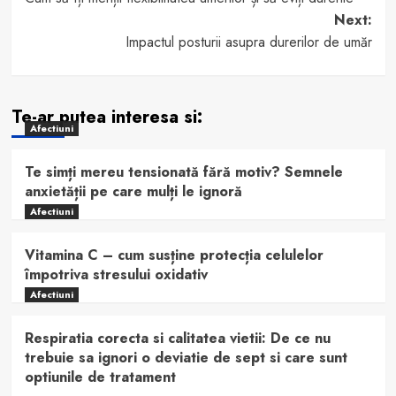
navigation
Next:
Impactul posturii asupra durerilor de umăr
Te-ar putea interesa si:
Afectiuni
Te simți mereu tensionată fără motiv? Semnele
anxietății pe care mulți le ignoră
Afectiuni
Vitamina C – cum susține protecția celulelor
împotriva stresului oxidativ
Afectiuni
Respiratia corecta si calitatea vietii: De ce nu
trebuie sa ignori o deviatie de sept si care sunt
optiunile de tratament