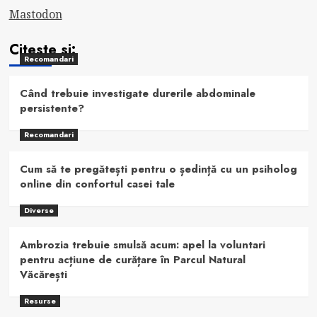
Mastodon
Citeste si:
Recomandari
Când trebuie investigate durerile abdominale
persistente?
Recomandari
Cum să te pregătești pentru o ședință cu un psiholog
online din confortul casei tale
Diverse
Ambrozia trebuie smulsă acum: apel la voluntari
pentru acțiune de curățare în Parcul Natural
Văcărești
Resurse