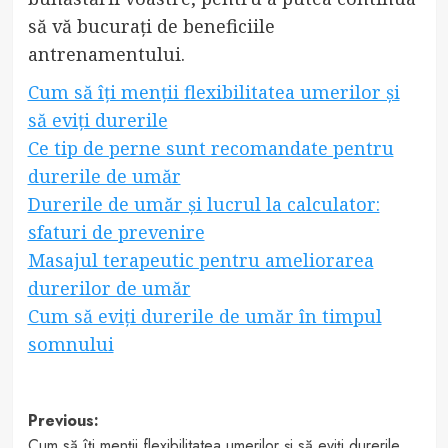
să vă bucurați de beneficiile
antrenamentului.
Cum să îți menții flexibilitatea umerilor și
să eviți durerile
Ce tip de perne sunt recomandate pentru
durerile de umăr
Durerile de umăr și lucrul la calculator:
sfaturi de prevenire
Masajul terapeutic pentru ameliorarea
durerilor de umăr
Cum să eviți durerile de umăr în timpul
somnului
Post
Previous:
Cum să îți menții flexibilitatea umerilor și să eviți durerile