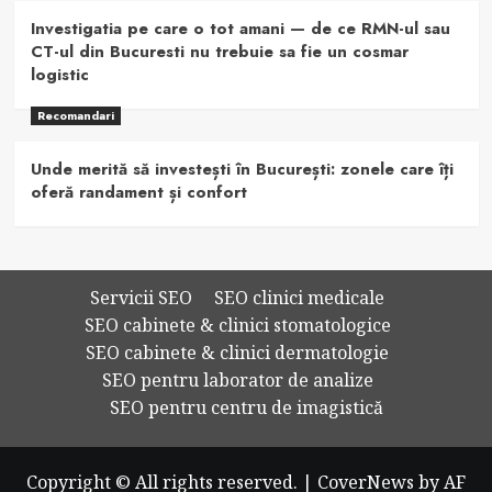
Investigatia pe care o tot amani — de ce RMN-ul sau
CT-ul din Bucuresti nu trebuie sa fie un cosmar
logistic
Recomandari
Unde merită să investești în București: zonele care îți
oferă randament și confort
Servicii SEO
SEO clinici medicale
SEO cabinete & clinici stomatologice
SEO cabinete & clinici dermatologie
SEO pentru laborator de analize
SEO pentru centru de imagistică
Copyright © All rights reserved.
|
CoverNews
by AF