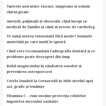
Varicele netratate: riscuri, simptome și soluții
chirurgicale
Amețeli, palpitații și oboseală: când începi cu
medicul de familie și când ai nevoie de cardiolog
Te simți mereu tensionată fără motiv? Semnele
anxietății pe care mulți le ignoră
Când este recomandată radiografia dentară și ce
probleme poate descoperi din timp
Rolul magneziului în sănătatea oaselor și
prevenirea osteoporozei
Cotele Dunării la Cernavodă în 2026: nivelul apei
azi, grafic și tendințe
Vitamina C – cum susține protecția celulelor
împotriva stresului oxidativ