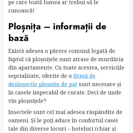
pe care toată lumea ar trebui să le
cunoască!
Ploșnița – informații de
bază
Există adesea o părere comună legată de
faptul că ploșnițele sunt atrase de murdăria
din apartamente. Cu toate acestea, serviciile
sepcializate, oferite de o
firmă de
dezinsecție ploșnițe de pat
sunt necesare și
în casele impecabil de curate. Deci de unde
vin ploșnițele?
Insectele sunt cel mai adesea răspândite de
oameni. Și le poți aduce în confortul casei
tale din diverse locuri – hoteluri (chiar și