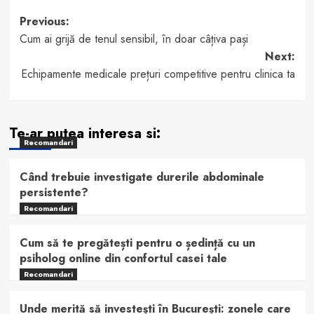
Post
Previous:
Cum ai grijă de tenul sensibil, în doar câțiva pași
navigation
Next:
Echipamente medicale prețuri competitive pentru clinica ta
Te-ar putea interesa si:
Recomandari
Când trebuie investigate durerile abdominale
persistente?
Recomandari
Cum să te pregătești pentru o ședință cu un
psiholog online din confortul casei tale
Recomandari
Unde merită să investești în București: zonele care