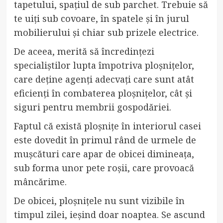
tapetului, spațiul de sub parchet. Trebuie să
te uiți sub covoare, în spatele și în jurul
mobilierului și chiar sub prizele electrice.
De aceea, merită să încredințezi
specialiștilor lupta împotriva ploșnițelor,
care deține agenți adecvați care sunt atât
eficienți în combaterea ploșnițelor, cât și
siguri pentru membrii gospodăriei.
Faptul că există ploșnițe în interiorul casei
este dovedit în primul rând de urmele de
mușcături care apar de obicei dimineața,
sub forma unor pete roșii, care provoacă
mâncărime.
De obicei, ploșnițele nu sunt vizibile în
timpul zilei, ieșind doar noaptea. Se ascund