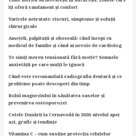
îți oferă randament și confort
Varicele netratate: riscuri, simptome și soluții
chirurgicale
Amețeli, palpitații și oboseală: când începi cu
medicul de familie și când ai nevoie de cardiolog
Te simți mereu tensionată fără motiv? Semnele
anxietății pe care mulți le ignoră
Când este recomandată radiografia dentară și ce
probleme poate descoperi din timp
Rolul magneziului în sănătatea oaselor și
prevenirea osteoporozei
Cotele Dunării la Cernavodă în 2026: nivelul apei
azi, grafic și tendințe
Vitamina C – cum susține protecția celulelor