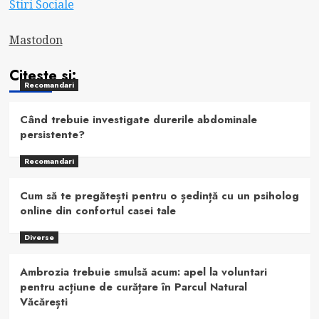
Stiri Sociale
Mastodon
Citeste si:
Recomandari
Când trebuie investigate durerile abdominale
persistente?
Recomandari
Cum să te pregătești pentru o ședință cu un psiholog
online din confortul casei tale
Diverse
Ambrozia trebuie smulsă acum: apel la voluntari
pentru acțiune de curățare în Parcul Natural
Văcărești