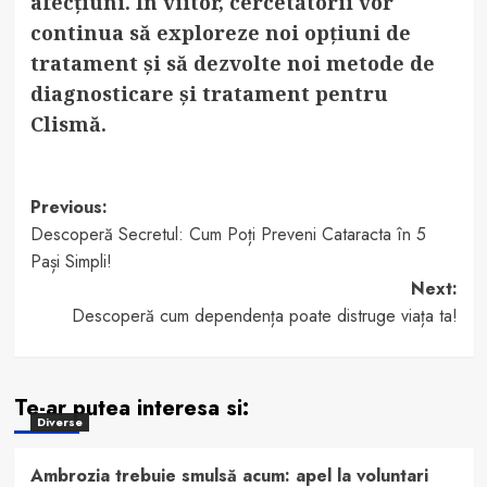
afecțiuni. În viitor, cercetătorii vor
continua să exploreze noi opțiuni de
tratament și să dezvolte noi metode de
diagnosticare și tratament pentru
Clismă.
Post
Previous:
Descoperă Secretul: Cum Poți Preveni Cataracta în 5
navigation
Pași Simpli!
Next:
Descoperă cum dependența poate distruge viața ta!
Te-ar putea interesa si:
Diverse
Ambrozia trebuie smulsă acum: apel la voluntari