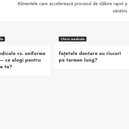
Alimentele care accelerează procesul de slăbire rapid și
sănătos
ale
Clinici medicale
dicale vs. uniforme
Fațetele dentare au riscuri
– ce alegi pentru
pe termen lung?
ea ta?