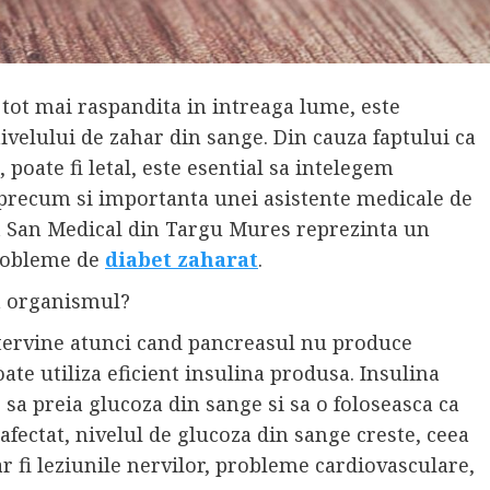
 tot mai raspandita in intreaga lume, este
ivelului de zahar din sange. Din cauza faptului ca
, poate fi letal, este esential sa intelegem
i, precum si importanta unei asistente medicale de
arit San Medical din Targu Mures reprezinta un
probleme de
diabet zaharat
.
za organismul?
ntervine atunci cand pancreasul nu produce
te utiliza eficient insulina produsa. Insulina
 sa preia glucoza din sange si sa o foloseasca ca
afectat, nivelul de glucoza din sange creste, ceea
r fi leziunile nervilor, probleme cardiovasculare,