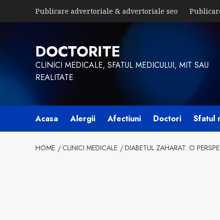
Skip
Publicare advertoriale & advertoriale seo
Publicar
to
content
DOCTORITE
CLINICI MEDICALE, SFATUL MEDICULUI, MIT SAU
REALITATE
Acasa
Alergii
Afectiuni
Doctori
Sfatul 
HOME
CLINICI MEDICALE
DIABETUL ZAHARAT: O PERSPE