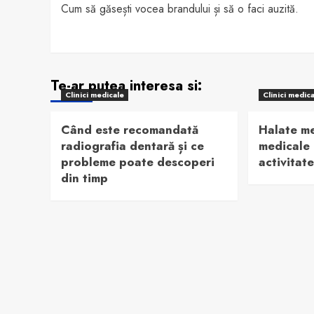
Cum să găsești vocea brandului și să o faci auzită.
navigation
Te-ar putea interesa si:
Clinici medicale
Clinici medic
Când este recomandată
Halate me
radiografia dentară și ce
medicale 
probleme poate descoperi
activitat
din timp