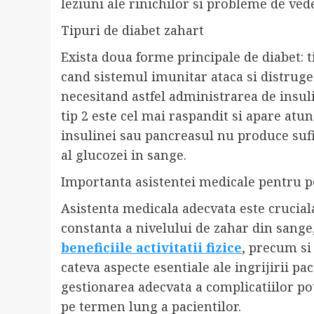
leziuni ale rinichilor si probleme de ved
Tipuri de diabet zahart
Exista doua forme principale de diabet: ti
cand sistemul imunitar ataca si distruge
necesitand astfel administrarea de insuli
tip 2 este cel mai raspandit si apare atu
insulinei sau pancreasul nu produce suf
al glucozei in sange.
Importanta asistentei medicale pentru p
Asistenta medicala adecvata este crucial
constanta a nivelului de zahar din sange,
beneficiile activitatii fizice
, precum si
cateva aspecte esentiale ale ingrijirii pac
gestionarea adecvata a complicatiilor po
pe termen lung a pacientilor.