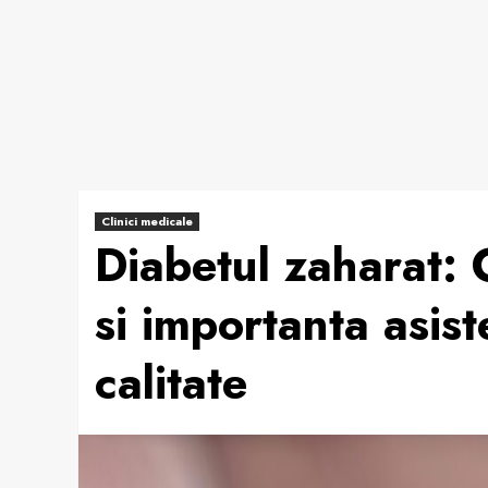
Clinici medicale
Diabetul zaharat: 
si importanta asis
calitate