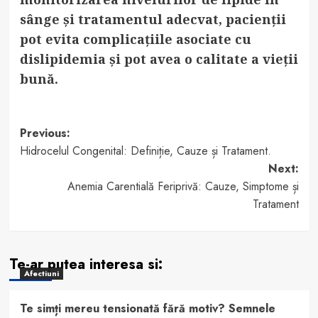
sânge și tratamentul adecvat, pacienții
pot evita complicațiile asociate cu
dislipidemia și pot avea o calitate a vieții
bună.
Post
Previous:
Hidrocelul Congenital: Definiție, Cauze și Tratament.
navigation
Next:
Anemia Carentială Feriprivă: Cauze, Simptome și
Tratament
Te-ar putea interesa si:
Afectiuni
Te simți mereu tensionată fără motiv? Semnele