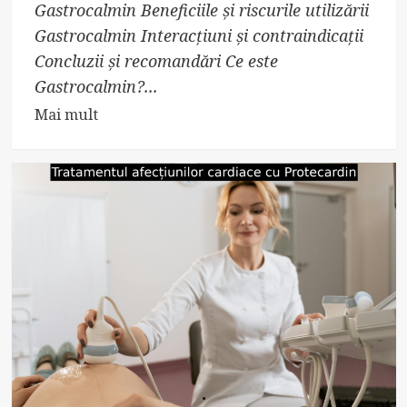
Gastrocalmin Beneficiile și riscurile utilizării
Gastrocalmin Interacțiuni și contraindicații
Concluzii și recomandări Ce este
Gastrocalmin?...
Read
Mai mult
more
about
Tratamentul
afecțiunilor
gastrointestinale
cu
Gastrocalmin