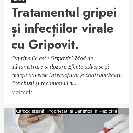
Turism
Tratamentul gripei
și infecțiilor virale
cu Gripovit.
Cuprins Ce este Gripovit? Mod de
administrare și dozare Efecte adverse și
reacții adverse Interacțiuni și contraindicații
Concluzii și recomandări...
Read
Mai mult
more
about
Tratamentul
gripei
și