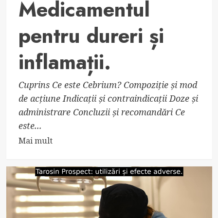
Medicamentul
pentru dureri și
inflamații.
Cuprins Ce este Cebrium? Compoziție și mod
de acțiune Indicații și contraindicații Doze și
administrare Concluzii și recomandări Ce
este...
Read
Mai mult
more
about
Cebrium
–
Medicamentul
pentru