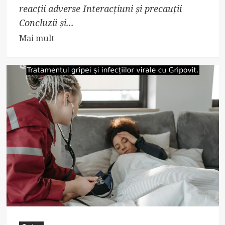
reacții adverse Interacțiuni și precauții
Concluzii și...
Read
Mai mult
more
about
Tarosin
Prospect:
utilizări
și
efecte
adverse.