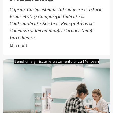
Cuprins Carbocisteină: Introducere și Istoric
Proprietăți și Compoziție Indicații și
Contraindicații Efecte și Reacții Adverse
Concluzii și Recomandări Carbocisteină:
Introducere...
Read
Mai mult
more
about
Carbocisteină:
Proprietăți
și
Beneficii
în
Medicină