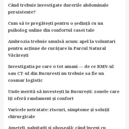
tratamentul
Când trebuie investigate durerile abdominale
afecțiunilor
persistente?
Cum să te pregătești pentru o ședință cu un
psiholog online din confortul casei tale
Ambrozia trebuie smulsă acum: apel la voluntari
pentru acțiune de curățare în Parcul Natural
Văcărești
Investigatia pe care o tot amani — de ce RMN-ul
sau CT-ul din Bucuresti nu trebuie sa fie un
cosmar logistic
Unde merită să investești în București: zonele care
îți oferă randament și confort
Varicele netratate: riscuri, simptome și soluții
chirurgicale
Amețeli, palpitații și oboseală: când începi cu