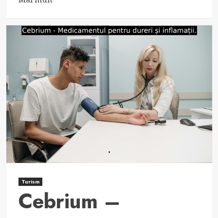
more
about
Aerinaze
Prospect:
Informații
complete
despre
medicament.
Turism
Cebrium –