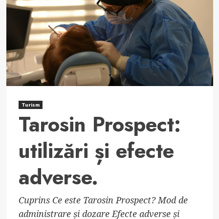
dureri
și
inflamații.
Turism
Tarosin Prospect:
utilizări și efecte
adverse.
Cuprins Ce este Tarosin Prospect? Mod de
administrare și dozare Efecte adverse și