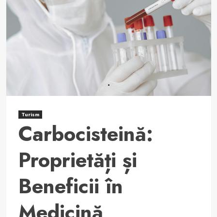
infecțiilor
virale
cu
Gripovit.
Turism
Carbocisteină:
Proprietăți și
Beneficii în
Medicină