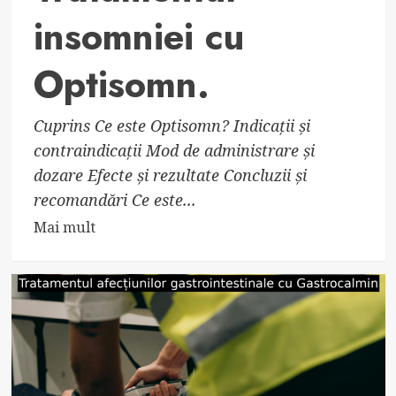
insomniei cu
Optisomn.
Cuprins Ce este Optisomn? Indicații și
contraindicații Mod de administrare și
dozare Efecte și rezultate Concluzii și
recomandări Ce este...
Read
Mai mult
more
about
Tratamentul
insomniei
cu
Optisomn.