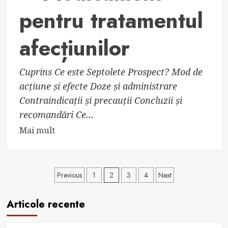
pentru tratamentul
afecțiunilor
Cuprins Ce este Septolete Prospect? Mod de
acțiune și efecte Doze și administrare
Contraindicații și precauții Concluzii și
recomandări Ce...
Read
Mai mult
more
about
Septolete
Paginație
Previous
1
2
3
4
Next
Prospect
articole
–
Articole recente
Medicament
pentru