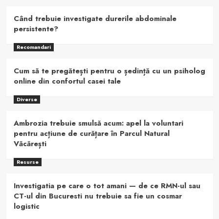
Când trebuie investigate durerile abdominale
persistente?
Recomandari
Cum să te pregătești pentru o ședință cu un psiholog
online din confortul casei tale
Diverse
Ambrozia trebuie smulsă acum: apel la voluntari
pentru acțiune de curățare în Parcul Natural
Văcărești
Resurse
Investigatia pe care o tot amani — de ce RMN-ul sau
CT-ul din Bucuresti nu trebuie sa fie un cosmar
logistic