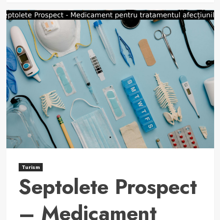
about
Tratamentul
afecțiunilor
cardiace
cu
Protecardin
Turism
Septolete Prospect
– Medicament