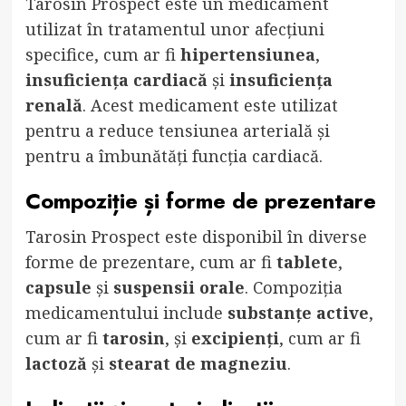
Tarosin Prospect este un medicament
utilizat în tratamentul unor afecțiuni
specifice, cum ar fi
hipertensiunea
,
insuficiența cardiacă
și
insuficiența
renală
. Acest medicament este utilizat
pentru a reduce tensiunea arterială și
pentru a îmbunătăți funcția cardiacă.
Compoziție și forme de prezentare
Tarosin Prospect este disponibil în diverse
forme de prezentare, cum ar fi
tablete
,
capsule
și
suspensii orale
. Compoziția
medicamentului include
substanțe active
,
cum ar fi
tarosin
, și
excipienți
, cum ar fi
lactoză
și
stearat de magneziu
.