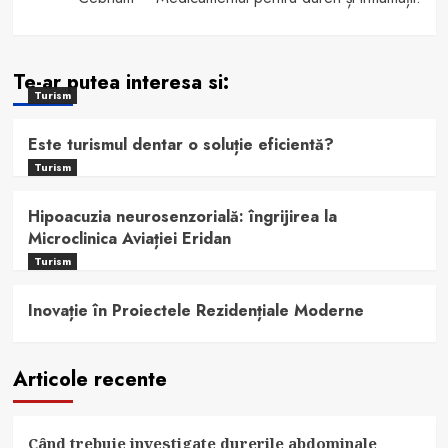
Te-ar putea interesa si:
Turism
Este turismul dentar o soluție eficientă?
Turism
Hipoacuzia neurosenzorială: îngrijirea la
Microclinica Aviației Eridan
Turism
Inovație în Proiectele Rezidențiale Moderne
Articole recente
Când trebuie investigate durerile abdominale