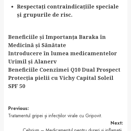
Respectați contraindicațiile speciale
și grupurile de risc.
Beneficiile și Importanța Baraka în
Medicină și Sănătate
Introducere în lumea medicamentelor
Urimil și Alanerv
Beneficiile Coenzimei Q10 Dual Prospect
Protecția pielii cu Vichy Capital Soleil
SPF 50
Post
Previous:
Tratamentul gripei și infecțiilor virale cu Gripovit.
navigation
Next:
Cebrium – Medicamentul pentru dureri și inflamații.