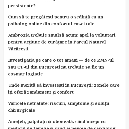
persistente?
Cum să te pregătești pentru o ședință cu un
psiholog online din confortul casei tale
Ambrozia trebuie smulsă acum: apel la voluntari
pentru acțiune de curățare în Parcul Natural
Văcărești
Investigatia pe care o tot amani — de ce RMN-ul
sau CT-ul din Bucuresti nu trebuie sa fie un
cosmar logistic
Unde merită să investești în București: zonele care
îți oferă randament și confort
Varicele netratate: riscuri, simptome și soluții
chirurgicale
Amețeli, palpitații și oboseală: când începi cu
medicul de familie și când ai nevoie de cardiolog