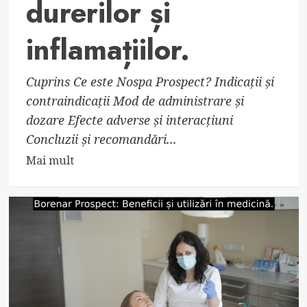
durerilor și
inflamațiilor.
Cuprins Ce este Nospa Prospect? Indicații și
contraindicații Mod de administrare și
dozare Efecte adverse și interacțiuni
Concluzii și recomandări...
Read
Mai mult
more
about
Nospa
Prospect:
Beneficii
și
avantaje
în