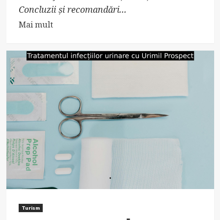
Concluzii și recomandări...
Read
Mai mult
more
about
Magnisteron
–
Definiție
și
utilizări
în
medicină
Turism