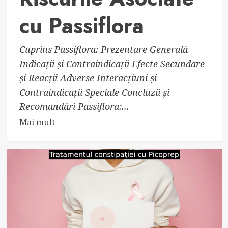
cu Passiflora
Cuprins Passiflora: Prezentare Generală
Indicații și Contraindicații Efecte Secundare
și Reacții Adverse Interacțiuni și
Contraindicații Speciale Concluzii și
Recomandări Passiflora:...
Read
Mai mult
more
about
Beneficiile
și
Riscurile
Asociate
cu
Passiflora