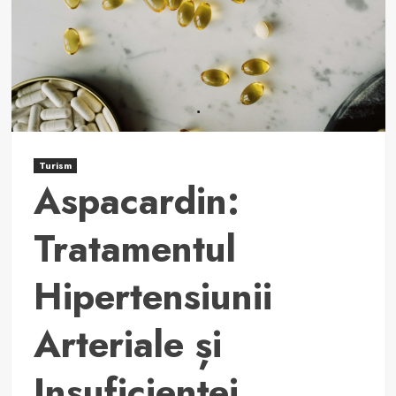
și
utilizare.
Turism
Aspacardin:
Tratamentul
Hipertensiunii
Arteriale și
Insuficienței