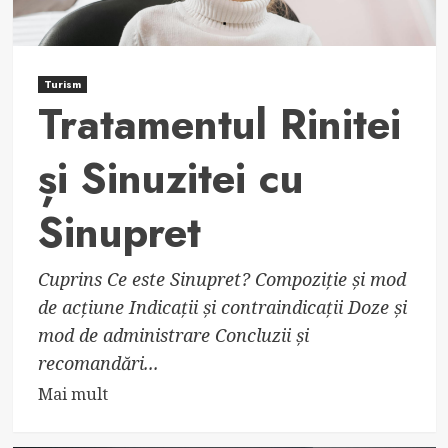
Turism
Tratamentul Rinitei
și Sinuzitei cu
Sinupret
Cuprins Ce este Sinupret? Compoziție și mod
de acțiune Indicații și contraindicații Doze și
mod de administrare Concluzii și
recomandări...
Read
Mai mult
more
about