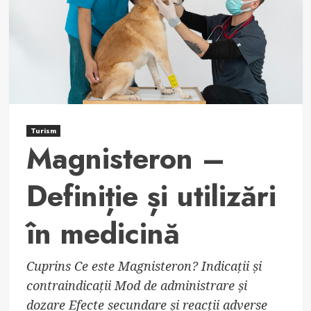
trebuie
să
știți.
Turism
Magnisteron –
Definiție și utilizări
în medicină
Cuprins Ce este Magnisteron? Indicații și
contraindicații Mod de administrare și
dozare Efecte secundare și reacții adverse