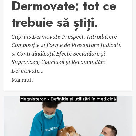
Dermovate: tot ce
trebuie să știți.
Cuprins Dermovate Prospect: Introducere
Compoziție și Forme de Prezentare Indicații
și Contraindicații Efecte Secundare și
Supradozaj Concluzii și Recomandări
Dermovate...
Read
Mai mult
more
about
Prospectul
medicamentului
Dermovate:
tot
ce