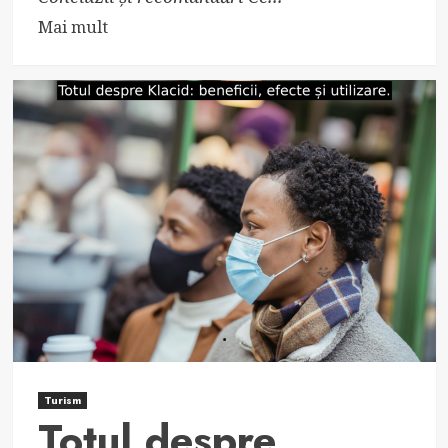
Read
Mai mult
more
about
Tratamentul
constipației
cu
Picoprep
Turism
Totul despre