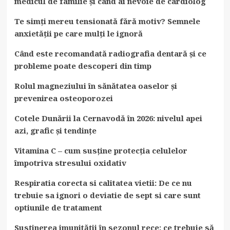
medicul de familie și când ai nevoie de cardiolog
Te simți mereu tensionată fără motiv? Semnele
anxietății pe care mulți le ignoră
Când este recomandată radiografia dentară și ce
probleme poate descoperi din timp
Rolul magneziului în sănătatea oaselor și
prevenirea osteoporozei
Cotele Dunării la Cernavodă în 2026: nivelul apei
azi, grafic și tendințe
Vitamina C – cum susține protecția celulelor
împotriva stresului oxidativ
Respiratia corecta si calitatea vietii: De ce nu
trebuie sa ignori o deviatie de sept si care sunt
optiunile de tratament
Susținerea imunității în sezonul rece: ce trebuie să