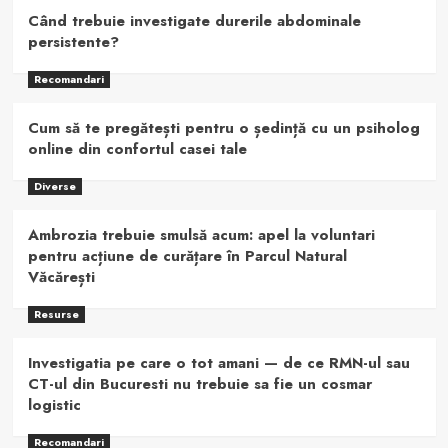
Când trebuie investigate durerile abdominale
persistente?
Recomandari
Cum să te pregătești pentru o ședință cu un psiholog
online din confortul casei tale
Diverse
Ambrozia trebuie smulsă acum: apel la voluntari
pentru acțiune de curățare în Parcul Natural
Văcărești
Resurse
Investigatia pe care o tot amani — de ce RMN-ul sau
CT-ul din Bucuresti nu trebuie sa fie un cosmar
logistic
Recomandari