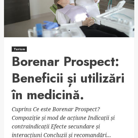
tratamentul
durerilor
și
inflamațiilor.
Turism
Borenar Prospect:
Beneficii și utilizări
în medicină.
Cuprins Ce este Borenar Prospect?
Compoziție și mod de acțiune Indicații și
contraindicații Efecte secundare și
interacțiuni Concluzii și recomandări...