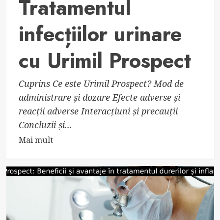
Tratamentul
infecțiilor urinare
cu Urimil Prospect
Cuprins Ce este Urimil Prospect? Mod de
administrare și dozare Efecte adverse și
reacții adverse Interacțiuni și precauții
Concluzii și...
Read
Mai mult
more
about
Tratamentul
infecțiilor
urinare
cu