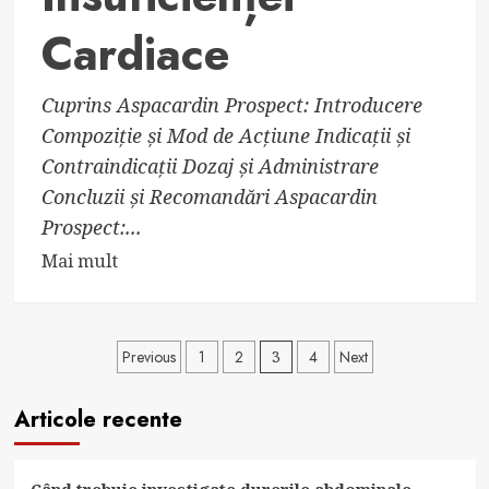
Cardiace
Cuprins Aspacardin Prospect: Introducere
Compoziție și Mod de Acțiune Indicații și
Contraindicații Dozaj și Administrare
Concluzii și Recomandări Aspacardin
Prospect:...
Read
Mai mult
more
about
Aspacardin:
Paginație
Previous
1
2
3
4
Next
Tratamentul
articole
Hipertensiunii
Articole recente
Arteriale
și
Insuficienței
Când trebuie investigate durerile abdominale