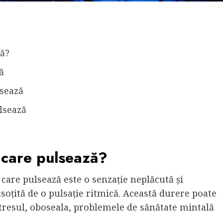
ză?
ă
sează
lsează
 care pulsează?
care pulsează este o senzație neplăcută și
soțită de o pulsație ritmică. Această durere poate
v stresul, oboseala, problemele de sănătate mintală