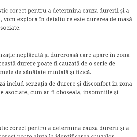
stic corect pentru a determina cauza durerii și a
ol, vom explora în detaliu ce este durerea de masă
sociate.
zație neplăcută și dureroasă care apare în zona
ceastă durere poate fi cauzată de o serie de
emele de sănătate mintală și fizică.
 includ senzația de durere și disconfort în zona
e asociate, cum ar fi oboseala, insomniile și
stic corect pentru a determina cauza durerii și a
orect poate ajuta la identificarea cauzelor