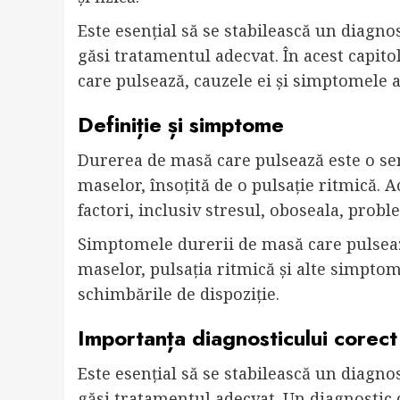
Este esențial să se stabilească un diagno
găsi tratamentul adecvat. În acest capit
care pulsează, cauzele ei și simptomele a
Definiție și simptome
Durerea de masă care pulsează este o sen
maselor, însoțită de o pulsație ritmică. A
factori, inclusiv stresul, oboseala, probl
Simptomele durerii de masă care pulsează
maselor, pulsația ritmică și alte simptom
schimbările de dispoziție.
Importanța diagnosticului corect
Este esențial să se stabilească un diagno
găsi tratamentul adecvat. Un diagnostic c