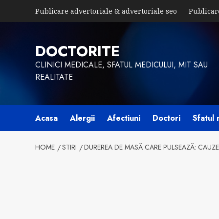
Skip
Publicare advertoriale & advertoriale seo
Publicar
to
content
DOCTORITE
CLINICI MEDICALE, SFATUL MEDICULUI, MIT SAU
REALITATE
Acasa
Alergii
Afectiuni
Doctori
Sfatul 
HOME
STIRI
DUREREA DE MASĂ CARE PULSEAZĂ: CAUZE