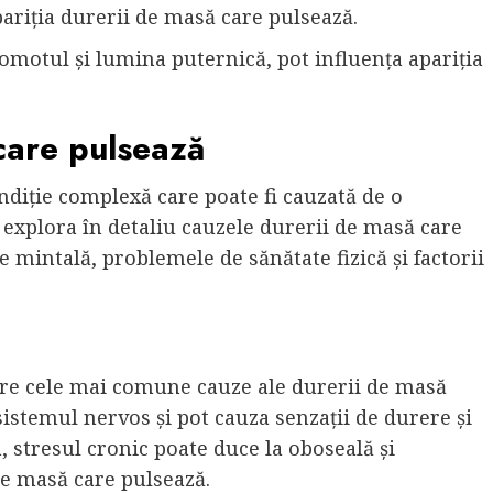
pariția durerii de masă care pulsează.
omotul și lumina puternică, pot influența apariția
care pulsează
diție complexă care poate fi cauzată de o
m explora în detaliu cauzele durerii de masă care
 mintală, problemele de sănătate fizică și factorii
ntre cele mai comune cauze ale durerii de masă
sistemul nervos și pot cauza senzații de durere și
 stresul cronic poate duce la oboseală și
de masă care pulsează.